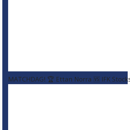
MATCHDAG! 🏆 Ettan Norra 🆚 IFK Stock