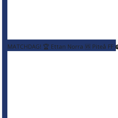
MATCHDAG! 🏆 Ettan Norra 🆚 Piteå FF 