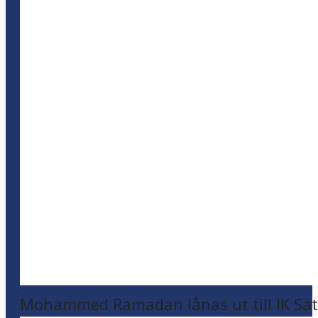
Mohammed Ramadan lånas ut till IK Sätr