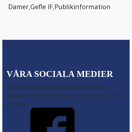
Damer
,
Gefle IF
,
Publikinformation
VÅRA SOCIALA MEDIER
Här får du löpande uppdateringar om matcher,
nyförvärv och annat spännande som händer i vår fina
förening.