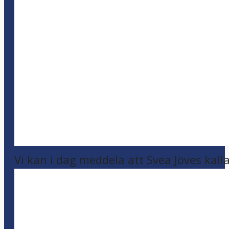
Vi kan i dag meddela att Svea Jöves kalla