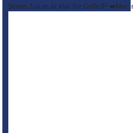
Semin Zulum är klar för Gefle IF! ➡️Mer 