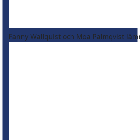
Fanny Wallquist och Moa Palmqvist läm