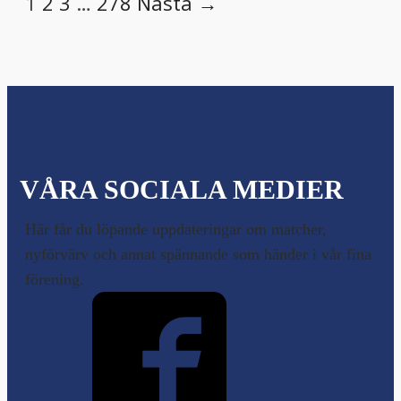
1
2
3
…
278
Nästa →
VÅRA SOCIALA MEDIER
Här får du löpande uppdateringar om matcher,
nyförvärv och annat spännande som händer i vår fina
förening.