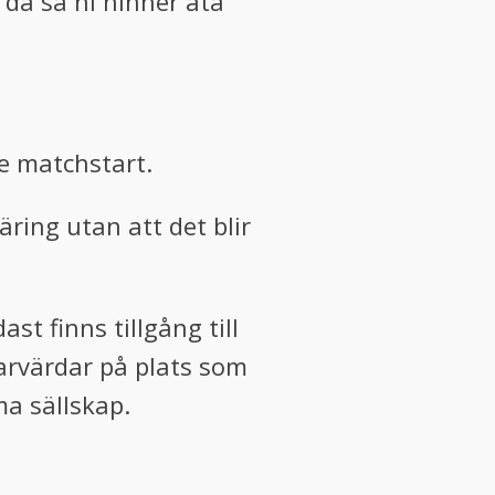
 då så ni hinner äta
e matchstart.
ring utan att det blir
st finns tillgång till
arvärdar på plats som
ma sällskap.