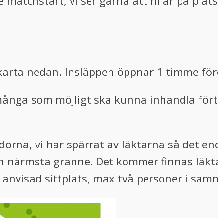
atchstart, vi ser gärna att ni är på plats
 karta nedan. Insläppen öppnar 1 timme för
 många som möjligt ska kunna inhandla förtä
rna, vi har spärrat av läktarna så det enda
rån närmsta granne. Det kommer finnas läkt
kt anvisad sittplats, max två personer i sam