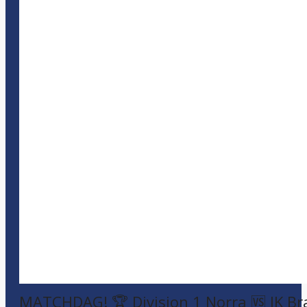
MATCHDAG! 🏆 Division 1 Norra 🆚 IK Br