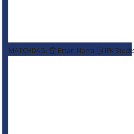
MATCHDAG! 🏆 Ettan Norra 🆚 IFK Stock