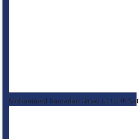
Mohammed Ramadan lånas ut till IK Sätr