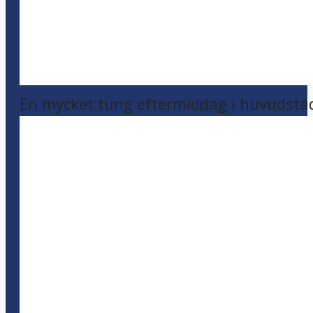
En mycket tung eftermiddag i huvudsta