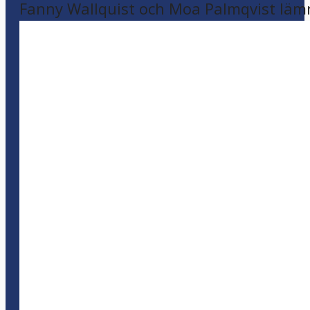
Fanny Wallquist och Moa Palmqvist läm