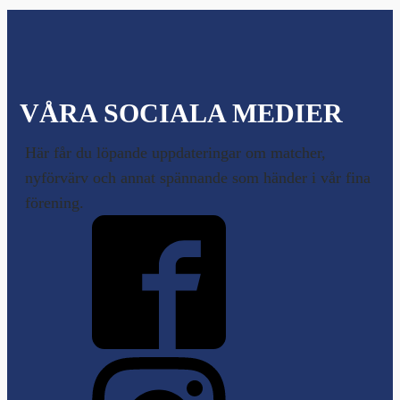
VÅRA SOCIALA MEDIER
Här får du löpande uppdateringar om matcher,
nyförvärv och annat spännande som händer i vår fina
förening.