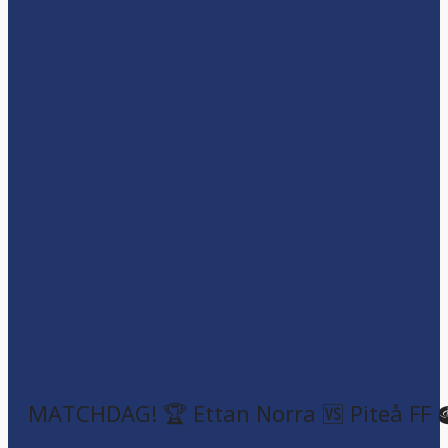
MATCHDAG! 🏆 Ettan Norra 🆚 Piteå FF 