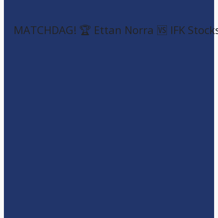
MATCHDAG! 🏆 Ettan Norra 🆚 IFK Stock