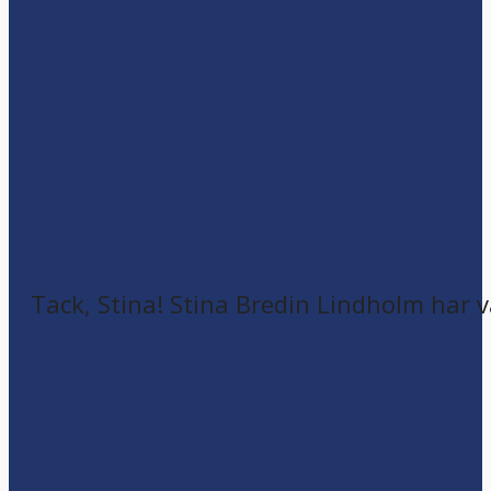
Tack, Stina! Stina Bredin Lindholm har v