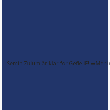
Semin Zulum är klar för Gefle IF! ➡️Mer 