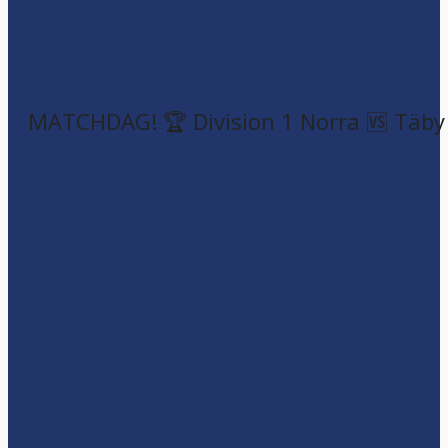
MATCHDAG! 🏆 Division 1 Norra 🆚 Täby F