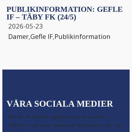
PUBLIKINFORMATION: GEFLE
IF – TÄBY FK (24/5)
2026-05-23
Damer
,
Gefle IF
,
Publikinformation
VÅRA SOCIALA MEDIER
Här får du löpande uppdateringar om matcher,
nyförvärv och annat spännande som händer i vår fina