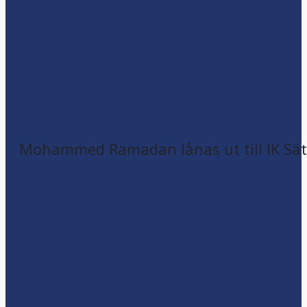
Mohammed Ramadan lånas ut till IK Sätr