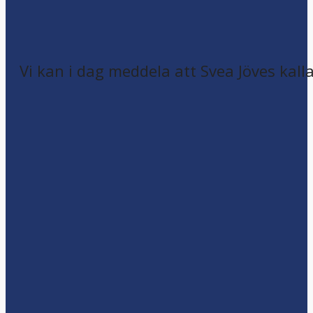
Vi kan i dag meddela att Svea Jöves kalla