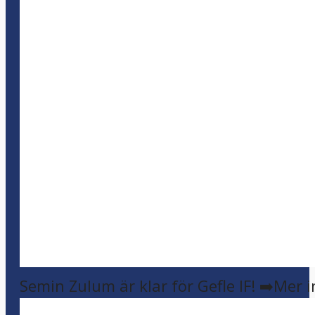
Semin Zulum är klar för Gefle IF! ➡️Mer 