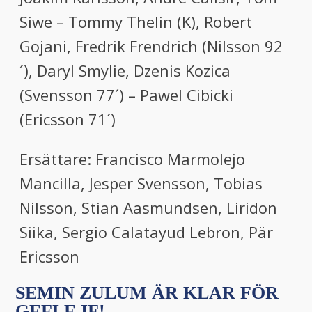
Siwe – Tommy Thelin (K), Robert
Gojani, Fredrik Frendrich (Nilsson 92
´), Daryl Smylie, Dzenis Kozica
(Svensson 77´) – Pawel Cibicki
(Ericsson 71´)
Ersättare: Francisco Marmolejo
Mancilla, Jesper Svensson, Tobias
Nilsson, Stian Aasmundsen, Liridon
Siika, Sergio Calatayud Lebron, Pär
Ericsson
SEMIN ZULUM ÄR KLAR FÖR
GEFLE IF!