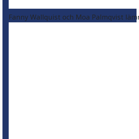
Fanny Wallquist och Moa Palmqvist läm