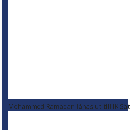
Mohammed Ramadan lånas ut till IK Sätr