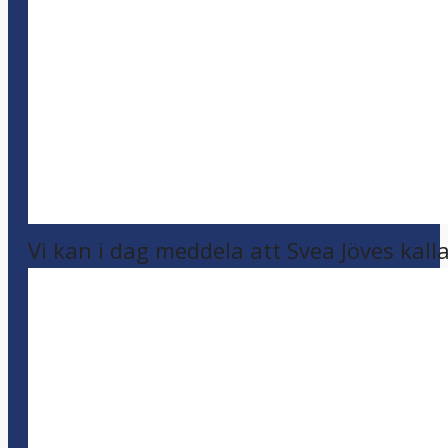
Vi kan i dag meddela att Svea Jöves kalla