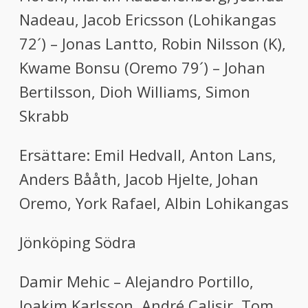
Nadeau, Jacob Ericsson (Lohikangas
72´) – Jonas Lantto, Robin Nilsson (K),
Kwame Bonsu (Oremo 79´) – Johan
Bertilsson, Dioh Williams, Simon
Skrabb
Ersättare: Emil Hedvall, Anton Lans,
Anders Bååth, Jacob Hjelte, Johan
Oremo, York Rafael, Albin Lohikangas
Jönköping Södra
Damir Mehic – Alejandro Portillo,
Joakim Karlsson, André Calisir, Tom