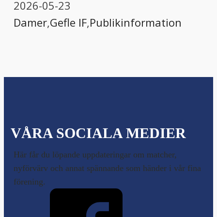
2026-05-23
Damer
,
Gefle IF
,
Publikinformation
VÅRA SOCIALA MEDIER
Här får du löpande uppdateringar om matcher,
nyförvärv och annat spännande som händer i vår fina
förening.