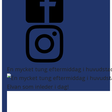
En mycket tung eftermiddag i huvudsta
Elvan som inleder i dag!