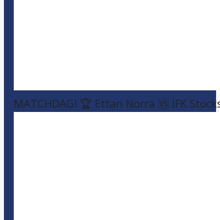
MATCHDAG! 🏆 Ettan Norra 🆚 IFK Stock