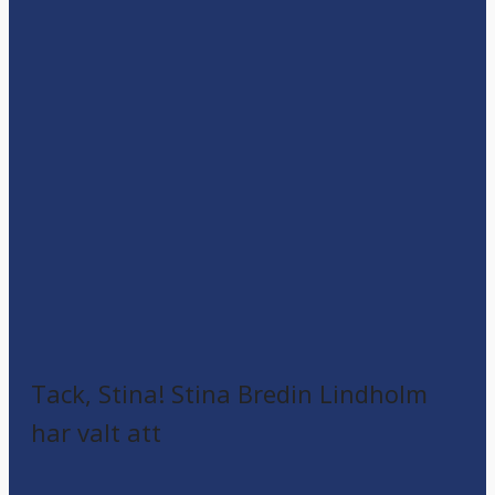
Tack, Stina! Stina Bredin Lindholm
har valt att