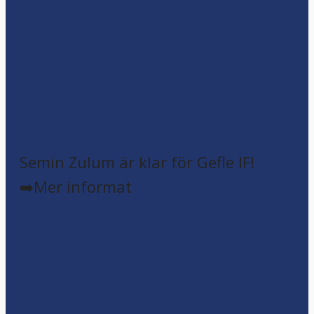
Semin Zulum är klar för Gefle IF!
➡️Mer informat