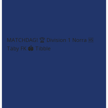
MATCHDAG! 🏆 Division 1 Norra 🆚
Täby FK 🏟️ Tibble