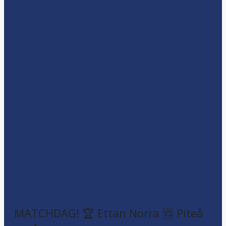
MATCHDAG! 🏆 Ettan Norra 🆚 Piteå