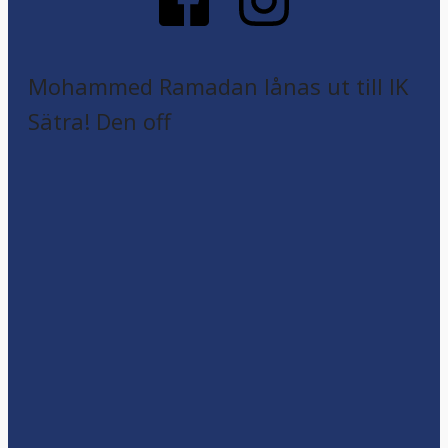
Mohammed Ramadan lånas ut till IK
Sätra! Den off