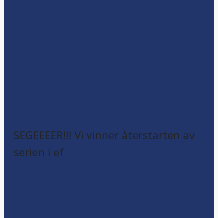
SEGEEEER!!! Vi vinner återstarten av
serien i ef