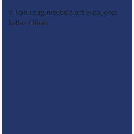
Vi kan i dag meddela att Svea Jöves
kallas tillbak