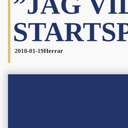
”JAG VI
STARTSP
2018-01-19
Herrar