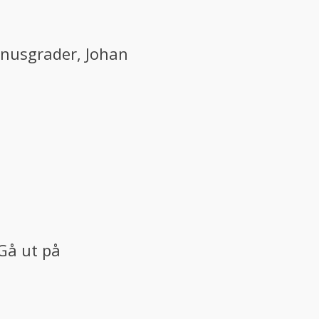
inusgrader, Johan
Gå ut på