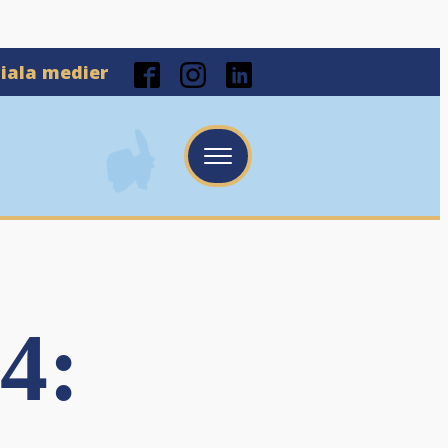
ciala medier
4: