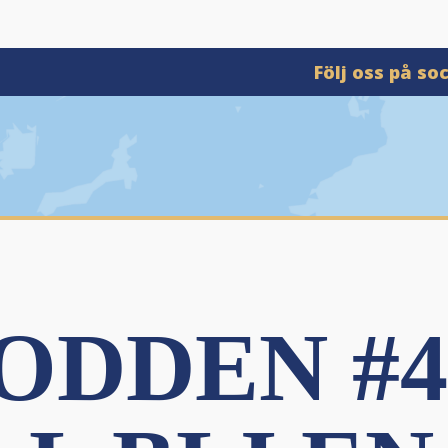
Följ oss på so
ODDEN #4