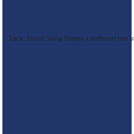
Tack, Stina! Stina Bredin Lindholm har v