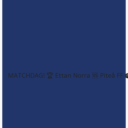
MATCHDAG! 🏆 Ettan Norra 🆚 Piteå FF 