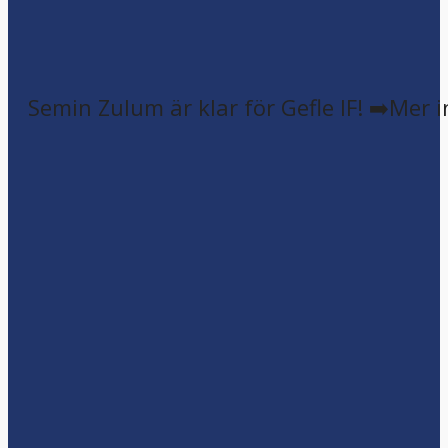
Semin Zulum är klar för Gefle IF! ➡️Mer 