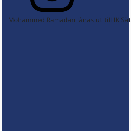
Mohammed Ramadan lånas ut till IK Sätr