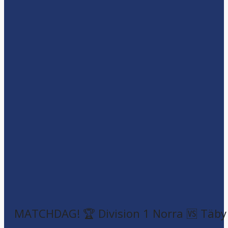
MATCHDAG! 🏆 Division 1 Norra 🆚 Täby F