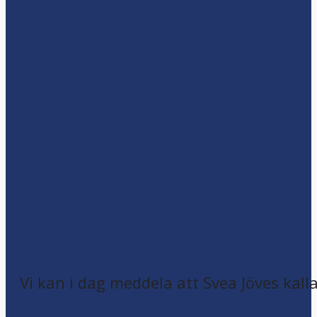
Vi kan i dag meddela att Svea Jöves kalla