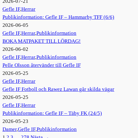
2026-07-21
Gefle IF
,
Herrar
Publikinformation: Gefle IF – Hammarby TFF (6/6)
2026-06-05
Gefle IF
,
Herrar
,
Publikinformation
BOKA MATPAKET TILL LÖRDAG!
2026-06-02
Gefle IF
,
Herrar
,
Publikinformation
Pelle Olsson återvänder till Gefle IF
2026-05-25
Gefle IF
,
Herrar
Gefle IF Fotboll och Rawez Lawan går skilda vägar
2026-05-25
Gefle IF
,
Herrar
Publikinformation: Gefle IF – Täby FK (24/5)
2026-05-23
Damer
,
Gefle IF
,
Publikinformation
1
2
3
…
278
Nästa →