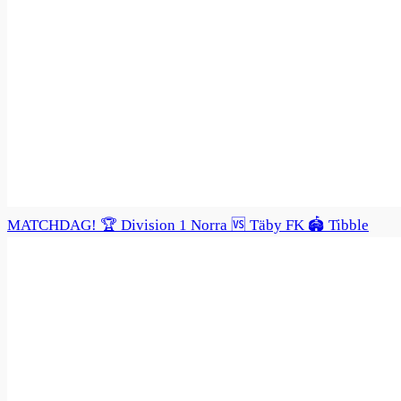
MATCHDAG! 🏆 Division 1 Norra 🆚 Täby FK 🏟️ Tibble