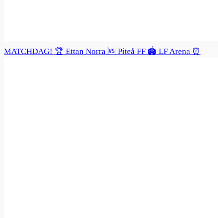
MATCHDAG! 🏆 Ettan Norra 🆚 Piteå FF 🏟️ LF Arena ⏰