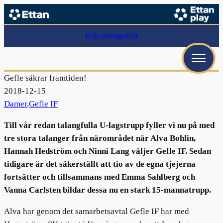
Köp säsongskort
Gefle säkrar framtiden!
2018-12-15
Damer
,
Gefle IF
Till vår redan talangfulla U-lagstrupp fyller vi nu på med
tre stora talanger från närområdet när Alva Bohlin,
Hannah Hedström
och
Ninni Lang v
äljer Gefle IF. Sedan
tidigare är det säkerställt att tio av de egna tjejerna
fortsätter och tillsammans med Emma Sahlberg och
Vanna Carlsten bildar dessa nu en stark 15-mannatrupp.
Alva har genom det samarbetsavtal Gefle IF har med