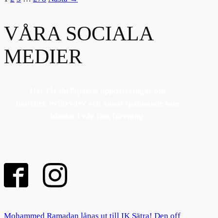
VÅRA SOCIALA
MEDIER
Här får du löpande uppdateringar om
matcher, nyförvärv och annat spännande som
händer i vår fina förening.
Mohammed Ramadan lånas ut till IK Sätra! Den off