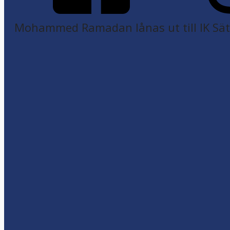
Mohammed Ramadan lånas ut till IK Sätr