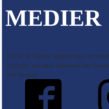
MEDIER
Här får du löpande uppdateringar om match
nyförvärv och annat spännande som händer 
fina förening.