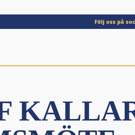
Följ oss på so
F KALLAR