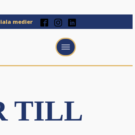
ciala medier
 TILL