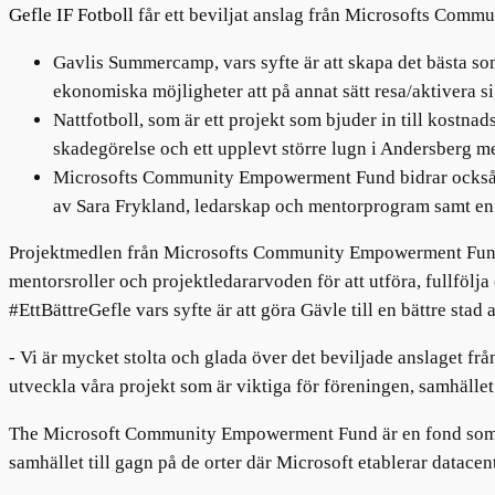
Gefle IF Fotboll
får ett beviljat anslag från Microsofts Comm
Gavlis Summercamp, vars syfte är att skapa det bästa s
ekonomiska möjligheter att på annat sätt resa/aktivera 
Nattfotboll, som är ett projekt som bjuder in till kostna
skadegörelse och ett upplevt större lugn i Andersberg 
Microsofts Community Empowerment Fund bidrar också til
av Sara Frykland, ledarskap och mentorprogram samt en ut
Projektmedlen från Microsofts Community Empowerment Fund sk
mentorsroller och projektledararvoden för att utföra, fullfölja
#EttBättreGefle vars syfte är att göra Gävle till en bättre sta
- Vi är mycket stolta och glada över det beviljade anslaget 
utveckla våra projekt som är viktiga för föreningen, samhälle
The Microsoft Community Empowerment Fund är en fond som dri
samhället till gagn på de orter där Microsoft etablerar datacen