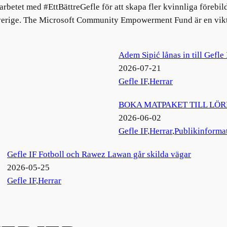
arbetet med #EttBättreGefle för att skapa fler kvinnliga förebild
verige. The Microsoft Community Empowerment Fund är en viktig
Adem Sipić lånas in till Gefle 
2026-07-21
Gefle IF
,
Herrar
BOKA MATPAKET TILL LÖ
2026-06-02
Gefle IF
,
Herrar
,
Publikinforma
Gefle IF Fotboll och Rawez Lawan går skilda vägar
2026-05-25
Gefle IF
,
Herrar