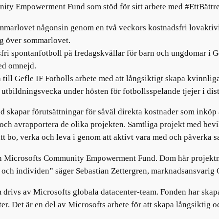
unity Empowerment Fund som stöd för sitt arbete med #EttBättre
ommarlovet någonsin genom en två veckors kostnadsfri lovaktivi
sig över sommarlovet.
dsfri spontanfotboll på fredagskvällar för barn och ungdomar i Gä
med omnejd.
l Gefle IF Fotbolls arbete med att långsiktigt skapa kvinnliga
bildningsvecka under hösten för fotbollsspelande tjejer i dist
apar förutsättningar för såväl direkta kostnader som inköp av
 och avrapportera de olika projekten. Samtliga projekt med bevil
d att bo, verka och leva i genom att aktivt vara med och påverka 
från Microsofts Community Empowerment Fund. Dom här projektmed
t och individen” säger Sebastian Zettergren, marknadsansvarig G
vs av Microsofts globala datacenter-team. Fonden har skapats
ter. Det är en del av Microsofts arbete för att skapa långsiktig 