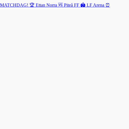
MATCHDAG! 🏆 Ettan Norra 🆚 Piteå FF 🏟️ LF Arena ⏰