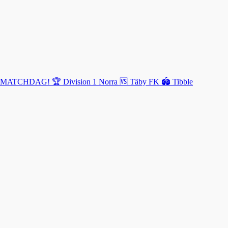
MATCHDAG! 🏆 Division 1 Norra 🆚 Täby FK 🏟️ Tibble