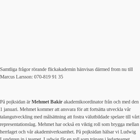
Samtliga frågor rörande flickakademin hänvisas därmed from nu till
Marcus Larsson: 070-819 91 35
På pojksidan är
Mehmet Bakir
akademikoordinator från och med den
1 januari. Mehmet kommer att ansvara för att fortsätta utveckla vår
talangutveckling med målsättning att fostra välutbildade spelare till vårt
representationslag. Mehmet har också en viktig roll som brygga mellan
herrlaget och vår akademiverksamhet. På pojksidan hälsar vi Ludwig
Lundgren in i teamet. Ludwig får en roll som tränare i ledarteamet