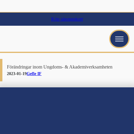
Köp säsongskort
ubmenu
ubmenu
Förändringar inom Ungdoms- & Akademiverksamheten
ubmenu
2023-01-19
Gefle IF
bmenu