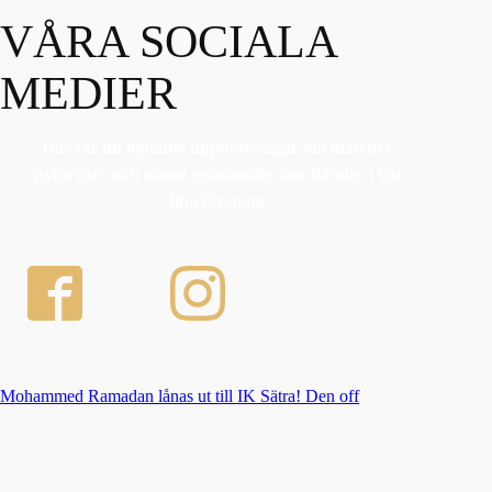
VÅRA SOCIALA
MEDIER
Här får du löpande uppdateringar om matcher,
nyförvärv och annat spännande som händer i vår
fina förening.
Mohammed Ramadan lånas ut till IK Sätra! Den off