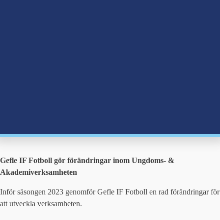
bmenu
bmenu
Gefle IF Fotboll gör förändringar inom Ungdoms- &
Akademiverksamheten
Inför säsongen 2023 genomför Gefle IF Fotboll en rad förändringar för
att utveckla verksamheten.