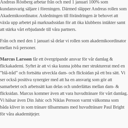
Andreas Röstberg arbetar från och med 1 januari 100% som
kundansvarig säljare i föreningen. Därmed släpper Andreas rollen som
Akademikoordinator. Anledningen till förändringen är behovet att
växla upp arbetet på marknadssidan för att öka klubbens intäkter samt
att stärka vårt erbjudande till våra partners.
Från och med den 1 januari så delar vi rollen som akademikoordinator
mellan två personer.
Marcus Larsson
får ett övergripande ansvar för vår damlag &
flickakademi. Syftet är att vi ska kunna jobba mer strukturerat med en
”blå-tråd” och fortsätta utveckla dam- och flicksidan på ett bra sätt. Vi
ser också positiva synergier med att ha en ansvarig som gör att
samarbetet och arbetssätt kan delas och underlättas mellan dam- &
flicksidan. Marcus kommer även att vara huvudtränare för vårt damlag.
Vi hälsar även Din Jahic och Niklas Persson varmt välkomna som
båda kliver in som tränare tillsammans med huvudtränare Paul Bright
för våra akademitjejer.