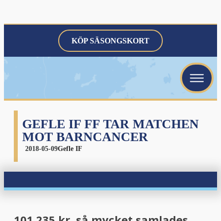
KÖP SÄSONGSKORT
menu
menu
menu
GEFLE IF FF TAR MATCHEN
MOT BARNCANCER
2018-05-09
Gefle IF
menu
101.235 kr, så mycket samlades