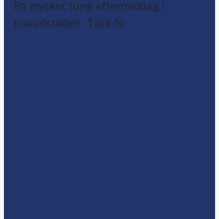
En mycket tung eftermiddag i
huvudstaden. Tack fö