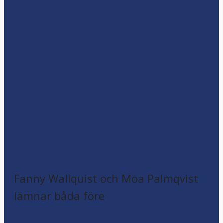
Fanny Wallquist och Moa Palmqvist
lämnar båda före