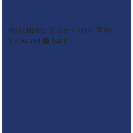
MATCHDAG! 🏆 Ettan Norra 🆚 IFK
Stocksund 🏟️ Dand