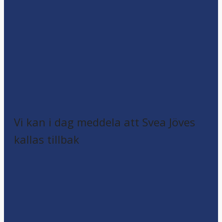
Vi kan i dag meddela att Svea Jöves
kallas tillbak