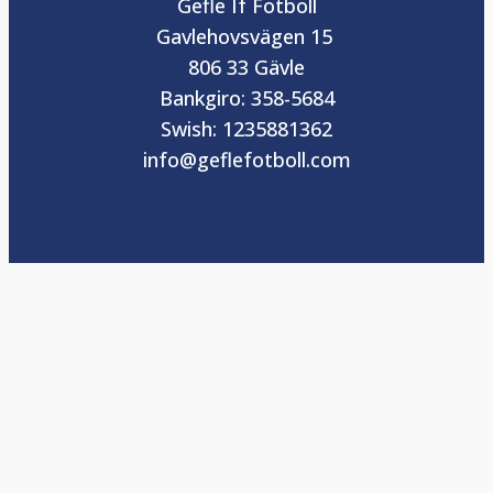
Gefle If Fotboll
Gavlehovsvägen 15
806 33 Gävle
Bankgiro: 358-5684
Swish: 1235881362
info@geflefotboll.com