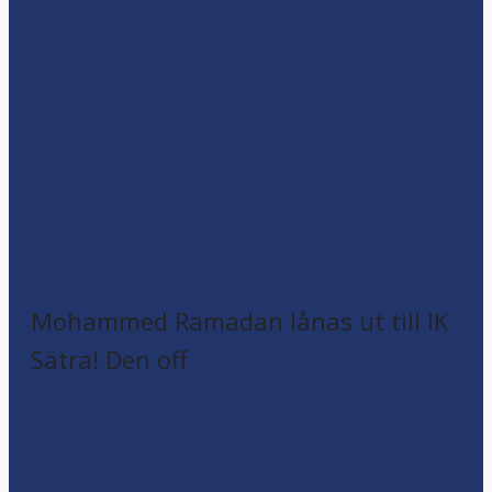
Mohammed Ramadan lånas ut till IK
Sätra! Den off