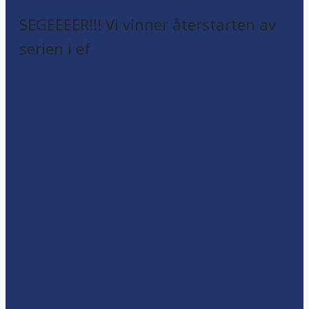
SEGEEEER!!! Vi vinner återstarten av
serien i ef