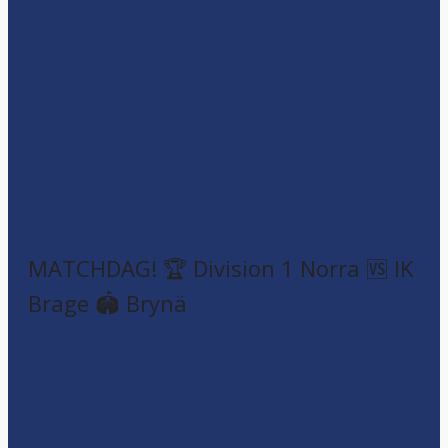
MATCHDAG! 🏆 Division 1 Norra 🆚 IK
Brage 🏟️ Brynä