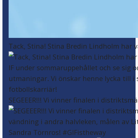
Tack, Stina! Stina Bredin Lindholm har v
SEGEEER!!! Vi vinner finalen i distriktsm