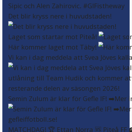
Det blir kryss nere i huvudstaden!
Laget som startar mot Piteå!
Här kommer laget mot Täby!
Vi kan i dag meddela att Svea Jöves kalla
Semin Zulum är klar för Gefle IF! ➡️Mer 
MATCHDAG! 🏆 Ettan Norra 🆚 Piteå FF 