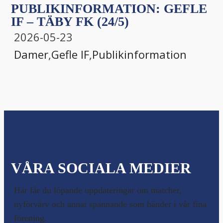
PUBLIKINFORMATION: GEFLE
IF – TÄBY FK (24/5)
2026-05-23
Damer
,
Gefle IF
,
Publikinformation
VÅRA SOCIALA MEDIER
Här får du löpande uppdateringar om matcher,
nyförvärv och annat spännande som händer i vår fina
förening.