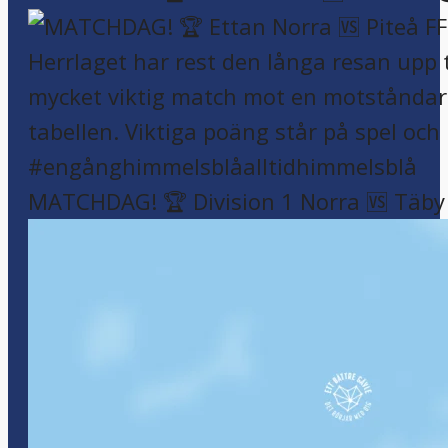
MATCHDAG! 🏆 Division 1 Norra 🆚 Täby F