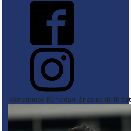
Mohammed Ramadan lånas ut till IK Sätr