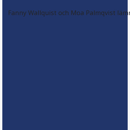
Fanny Wallquist och Moa Palmqvist läm