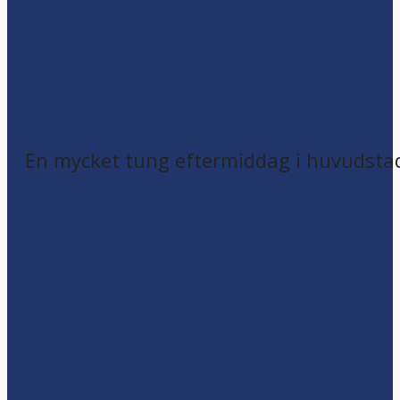
En mycket tung eftermiddag i huvudsta