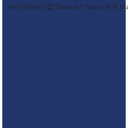
MATCHDAG! 🏆 Division 1 Norra 🆚 IK Br