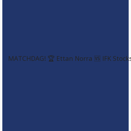
MATCHDAG! 🏆 Ettan Norra 🆚 IFK Stock