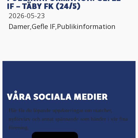
IF – TÄBY FK (24/5)
2026-05-23
Damer
,
Gefle IF
,
Publikinformation
VÅRA SOCIALA MEDIER
Här får du löpande uppdateringar om matcher,
nyförvärv och annat spännande som händer i vår fina
förening.