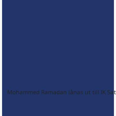
Mohammed Ramadan lånas ut till IK Sätr