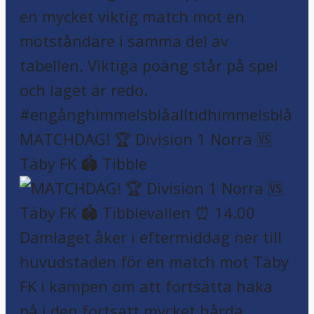
MATCHDAG! 🏆 Division 1 Norra 🆚
Täby FK 🏟️ Tibble