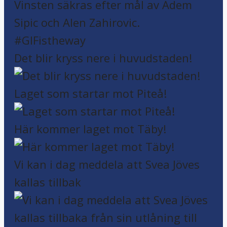
Det blir kryss nere i huvudstaden!
Laget som startar mot Piteå!
Här kommer laget mot Täby!
Vi kan i dag meddela att Svea Jöves
kallas tillbak