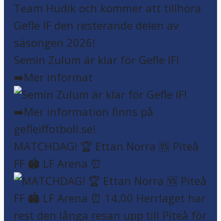
Semin Zulum är klar för Gefle IF!
➡️Mer informat
MATCHDAG! 🏆 Ettan Norra 🆚 Piteå
FF 🏟️ LF Arena ⏰