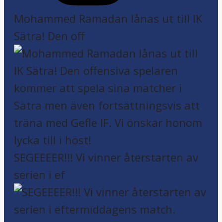
Mohammed Ramadan lånas ut till IK
Sätra! Den off
SEGEEEER!!! Vi vinner återstarten av
serien i ef