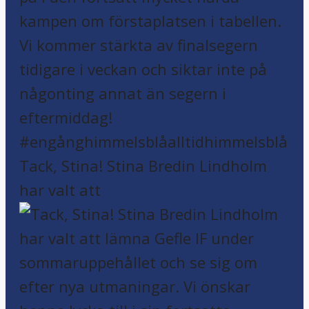
Tack, Stina! Stina Bredin Lindholm
har valt att