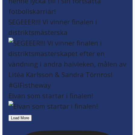
SEGEEER!!! Vi vinner finalen i
distriktsmästerska
Elvan som startar i finalen!
Load More