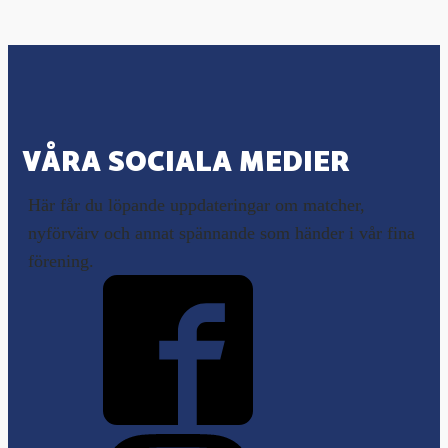
VÅRA SOCIALA MEDIER
Här får du löpande uppdateringar om matcher,
nyförvärv och annat spännande som händer i vår fina
förening.