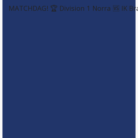
MATCHDAG! 🏆 Division 1 Norra 🆚 IK Br