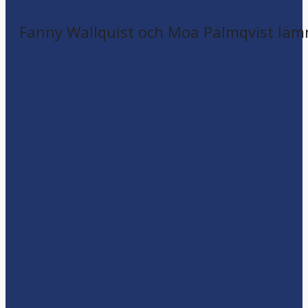
Fanny Wallquist och Moa Palmqvist läm