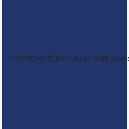
MATCHDAG! 🏆 Ettan Norra 🆚 IFK Stock