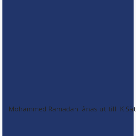
Mohammed Ramadan lånas ut till IK Sätr