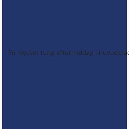
En mycket tung eftermiddag i huvudsta