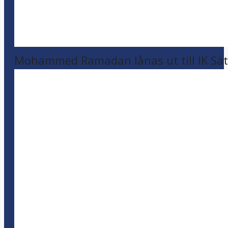
Mohammed Ramadan lånas ut till IK Sätr