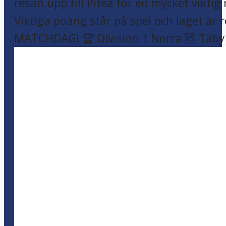
MATCHDAG! 🏆 Division 1 Norra 🆚 Täby F