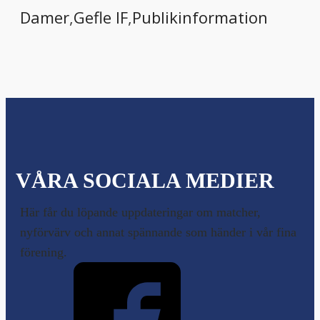
Damer
,
Gefle IF
,
Publikinformation
VÅRA SOCIALA MEDIER
Här får du löpande uppdateringar om matcher,
nyförvärv och annat spännande som händer i vår fina
förening.