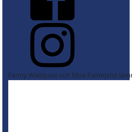
Fanny Wallquist och Moa Palmqvist läm