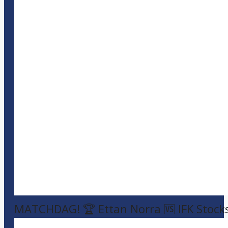
MATCHDAG! 🏆 Ettan Norra 🆚 IFK Stock