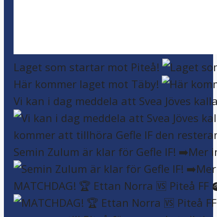
Laget som startar mot Piteå!
Här kommer laget mot Täby!
Vi kan i dag meddela att Svea Jöves kalla
Semin Zulum är klar för Gefle IF! ➡️Mer 
MATCHDAG! 🏆 Ettan Norra 🆚 Piteå FF 