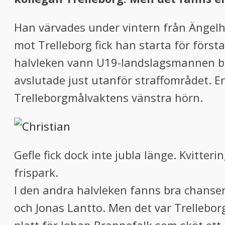
Han värvades under vintern från Ängel
mot Trelleborg fick han starta för första
halvleken vann U19-landslagsmannen bol
avslutade just utanför straffområdet. En
Trelleborgmålvaktens vänstra hörn.
Gefle fick dock inte jubla länge. Kvitte
frispark.
I den andra halvleken fanns bra chanser
och Jonas Lantto. Men det var Trellebor