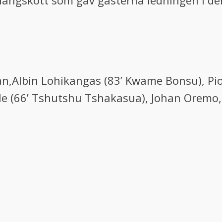
 långskott som gav gästerna ledningen i d
an,Albin Lohikangas (83’ Kwame Bonsu), Pio
e (66’ Tshutshu Tshakasua), Johan Oremo, 