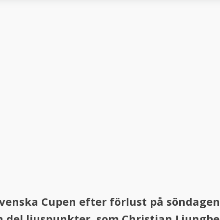
 Svenska Cupen efter förlust på söndage
 del ljuspunkter, som Christian Ljungber