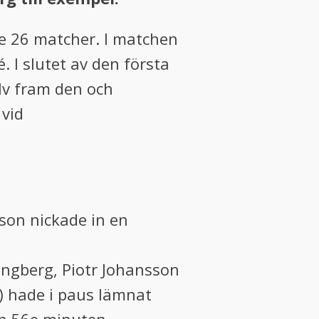
e 26 matcher. I matchen
. I slutet av den första
lv fram den och
 vid
sson nickade in en
ungberg, Piotr Johansson
e) hade i paus lämnat