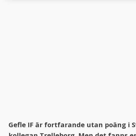
Gefle IF är fortfarande utan poäng i
kollegan Trelleborg. Men det fanns en