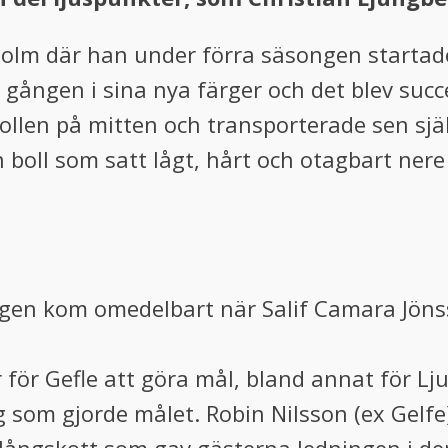
holm där han under förra säsongen startad
 gången i sina nya färger och det blev succé
len på mitten och transporterade sen sjä
 boll som satt lågt, hårt och otagbart nere
ringen kom omedelbart när Salif Camara Jön
 för Gefle att göra mål, bland annat för Lj
g som gjorde målet. Robin Nilsson (ex Gelf