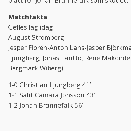
platt för Johan Brannefalk som sköt ett
Matchfakta
Gefles lag idag:
August Strömberg
Jesper Florén-Anton Lans-Jesper Björkm
Ljungberg, Jonas Lantto, René Makondel
Bergmark Wiberg)
1-0 Christian Ljungberg 41’
1-1 Salif Camara Jönsson 43’
1-2 Johan Brannefalk 56’