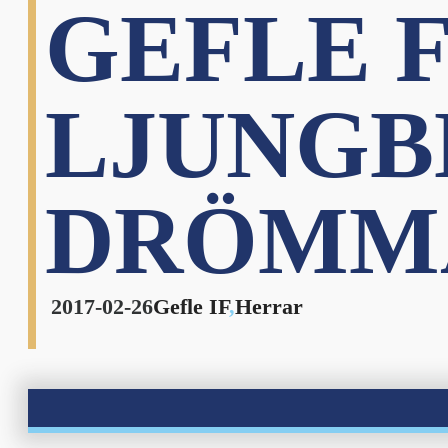
GEFLE 
LJUNGB
DRÖMM
2017-02-26
Gefle IF
,
Herrar