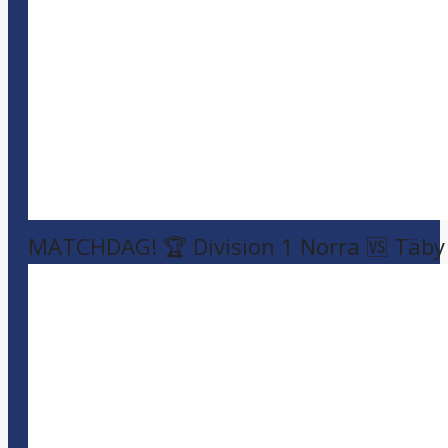
MATCHDAG! 🏆 Division 1 Norra 🆚 Täby F