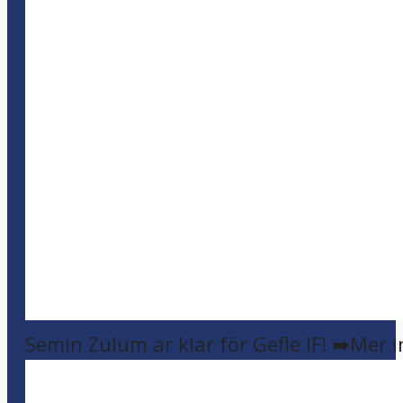
Semin Zulum är klar för Gefle IF! ➡️Mer 