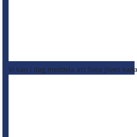
Vi kan i dag meddela att Svea Jöves kalla