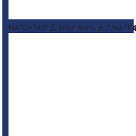
MATCHDAG! 🏆 Ettan Norra 🆚 Piteå FF 