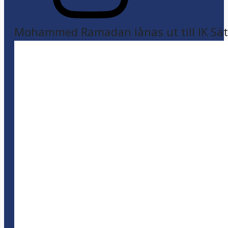
Mohammed Ramadan lånas ut till IK Sätr