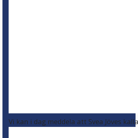
Vi kan i dag meddela att Svea Jöves kalla