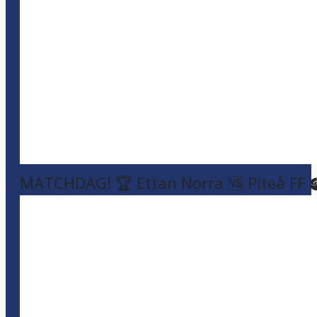
MATCHDAG! 🏆 Ettan Norra 🆚 Piteå FF 