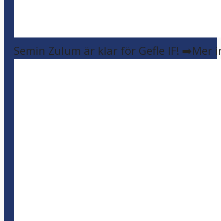
Semin Zulum är klar för Gefle IF! ➡️Mer 