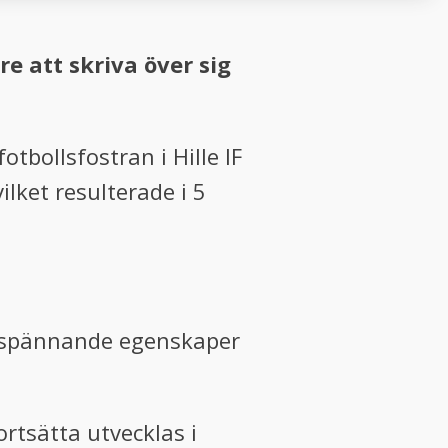
e att skriva över sig
tbollsfostran i Hille IF
lket resulterade i 5
gt spännande egenskaper
ortsätta utvecklas i