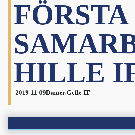
FÖRSTA 
SAMARB
HILLE I
2019-11-09
Damer
,
Gefle IF