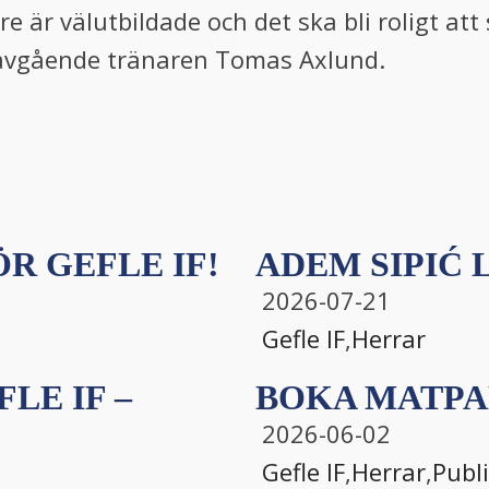
lare är välutbildade och det ska bli roligt at
 avgående tränaren Tomas Axlund.
R GEFLE IF!
ADEM SIPIĆ L
2026-07-21
Gefle IF
,
Herrar
LE IF –
BOKA MATPA
2026-06-02
Gefle IF
,
Herrar
,
Publ