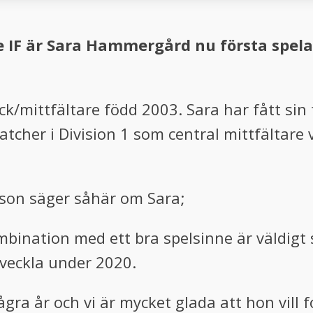
 IF är Sara Hammergård nu första spelar
k/mittfältare född 2003. Sara har fått sin fo
her i Division 1 som central mittfältare vi
sson säger såhär om Sara;
ombination med ett bra spelsinne är väldi
tveckla under 2020.
ågra år och vi är mycket glada att hon vill f