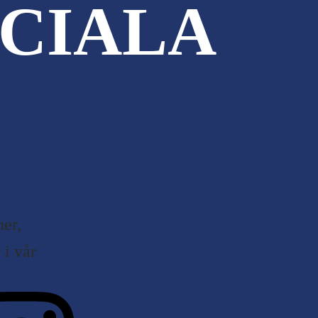
CIALA
er,
i vår