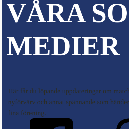
VÅRA SO
MEDIER
Här får du löpande uppdateringar om match
nyförvärv och annat spännande som händer 
fina förening.