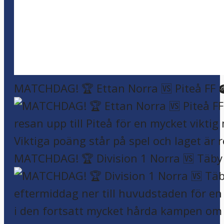
MATCHDAG! 🏆 Ettan Norra 🆚 Piteå FF 
MATCHDAG! 🏆 Division 1 Norra 🆚 Täby F