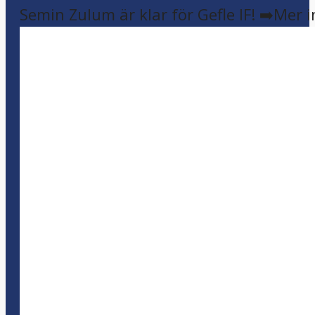
Semin Zulum är klar för Gefle IF! ➡️Mer 