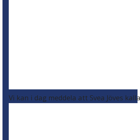
Vi kan i dag meddela att Svea Jöves kalla