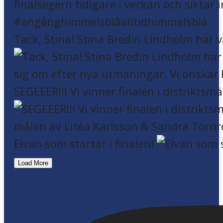
Tack, Stina! Stina Bredin Lindholm har v
SEGEEER!!! Vi vinner finalen i distriktsm
Elvan som startar i finalen!
Load More