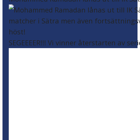
SEGEEEER!!! Vi vinner återstarten av seri