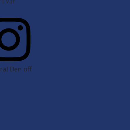
i vår
a! Den off