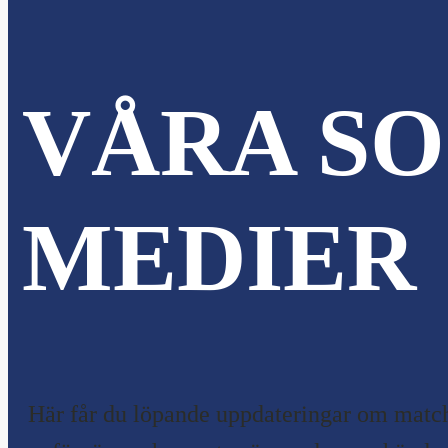
VÅRA SO
MEDIER
Här får du löpande uppdateringar om match