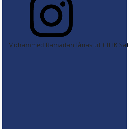
Mohammed Ramadan lånas ut till IK Sätr