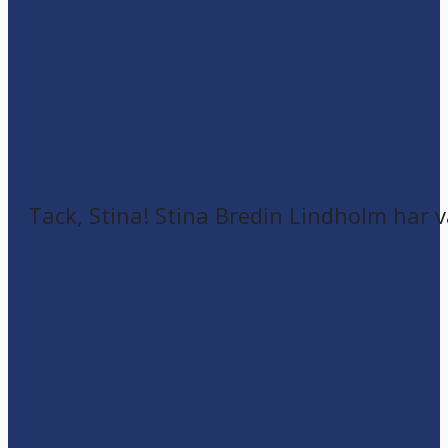
Tack, Stina! Stina Bredin Lindholm har v