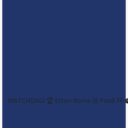
MATCHDAG! 🏆 Ettan Norra 🆚 Piteå FF 