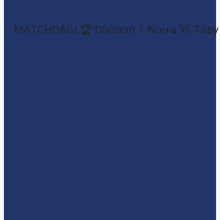
MATCHDAG! 🏆 Division 1 Norra 🆚 Täby F