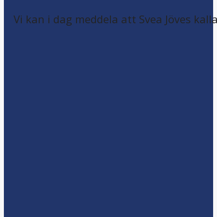
Vi kan i dag meddela att Svea Jöves kalla