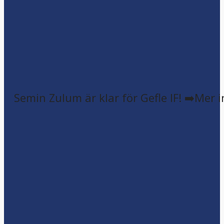
Semin Zulum är klar för Gefle IF! ➡️Mer 