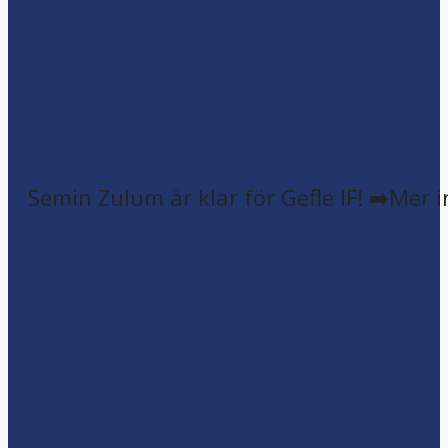
Semin Zulum är klar för Gefle IF! ➡️Mer 