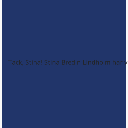
Tack, Stina! Stina Bredin Lindholm har v