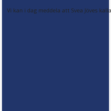
Vi kan i dag meddela att Svea Jöves kalla