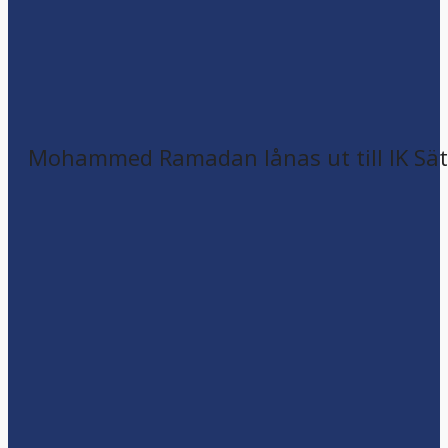
Mohammed Ramadan lånas ut till IK Sätr