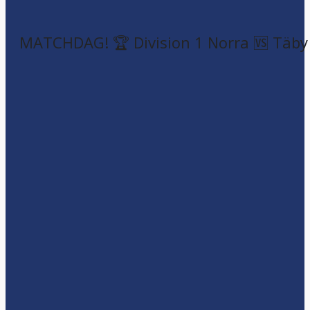
MATCHDAG! 🏆 Division 1 Norra 🆚 Täby F