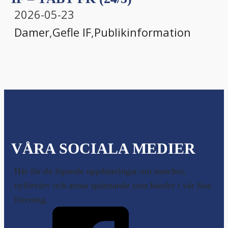
2026-05-23
Damer
,
Gefle IF
,
Publikinformation
VÅRA SOCIALA MEDIER
Här får du löpande uppdateringar om matcher,
nyförvärv och annat spännande som händer i vår fina
förening.