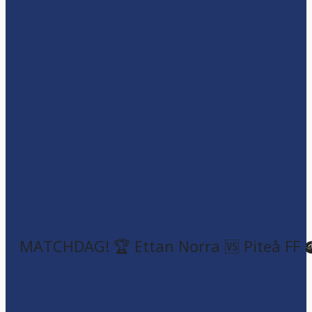
MATCHDAG! 🏆 Ettan Norra 🆚 Piteå FF 