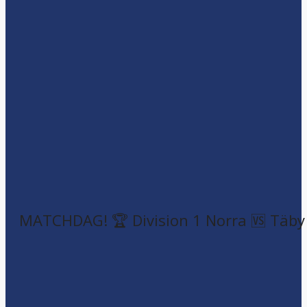
MATCHDAG! 🏆 Division 1 Norra 🆚 Täby F