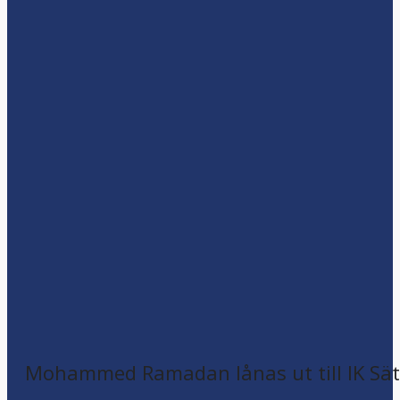
Mohammed Ramadan lånas ut till IK Sätr