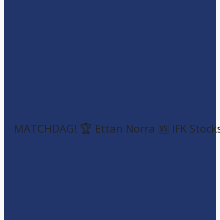
MATCHDAG! 🏆 Ettan Norra 🆚 IFK Stock