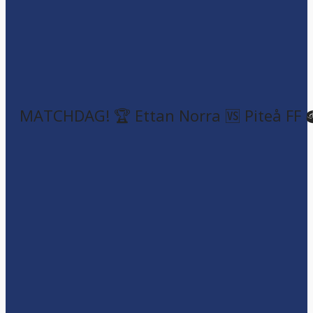
MATCHDAG! 🏆 Ettan Norra 🆚 Piteå FF 