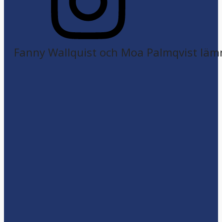
Fanny Wallquist och Moa Palmqvist läm