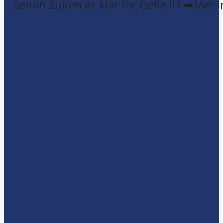
Semin Zulum är klar för Gefle IF! ➡️Mer 