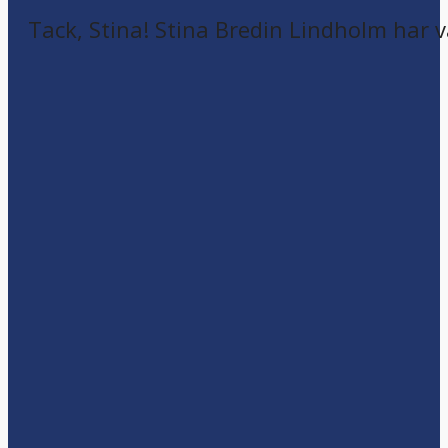
Tack, Stina! Stina Bredin Lindholm har v