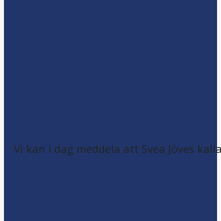
Vi kan i dag meddela att Svea Jöves kalla