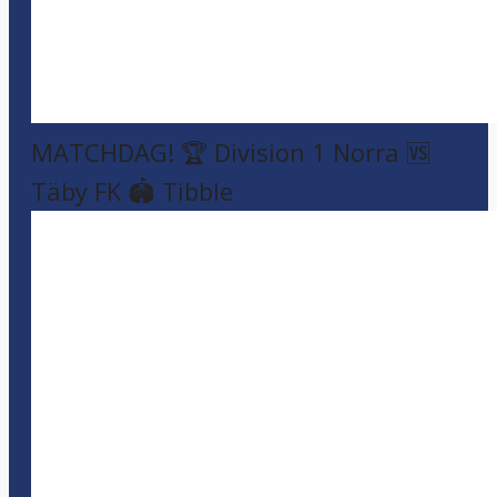
MATCHDAG! 🏆 Division 1 Norra 🆚
Täby FK 🏟️ Tibble