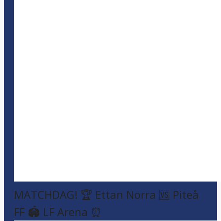
MATCHDAG! 🏆 Ettan Norra 🆚 Piteå
FF 🏟️ LF Arena ⏰