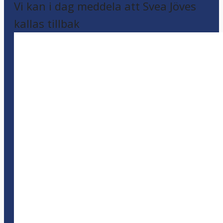
Vi kan i dag meddela att Svea Jöves
kallas tillbak