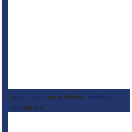
Tack, Stina! Stina Bredin Lindholm
har valt att