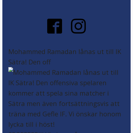
Mohammed Ramadan lånas ut till IK
Sätra! Den off