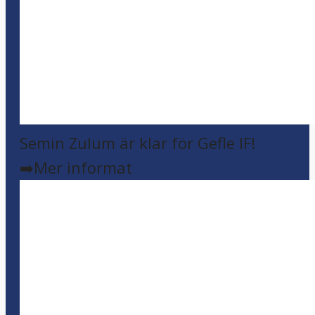
Semin Zulum är klar för Gefle IF!
➡️Mer informat