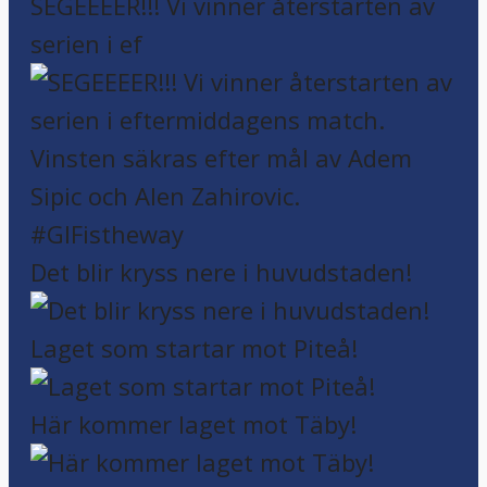
SEGEEEER!!! Vi vinner återstarten av
serien i ef
Det blir kryss nere i huvudstaden!
Laget som startar mot Piteå!
Här kommer laget mot Täby!