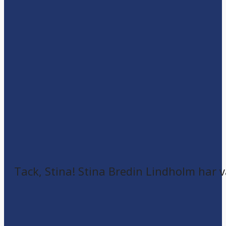
Tack, Stina! Stina Bredin Lindholm har v