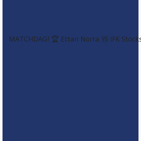
MATCHDAG! 🏆 Ettan Norra 🆚 IFK Stock