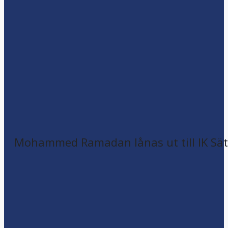
Mohammed Ramadan lånas ut till IK Sätr