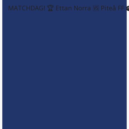
MATCHDAG! 🏆 Ettan Norra 🆚 Piteå FF 