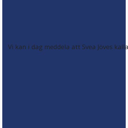
Vi kan i dag meddela att Svea Jöves kalla