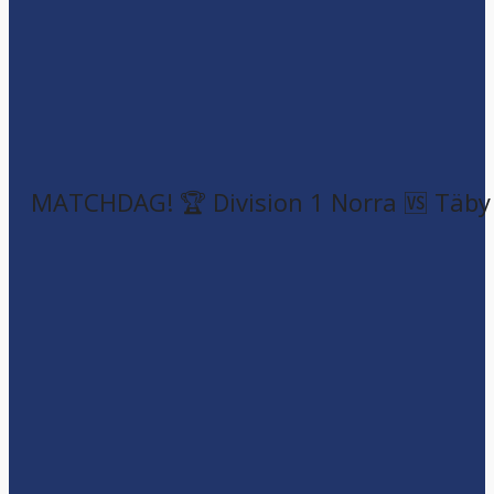
MATCHDAG! 🏆 Division 1 Norra 🆚 Täby F