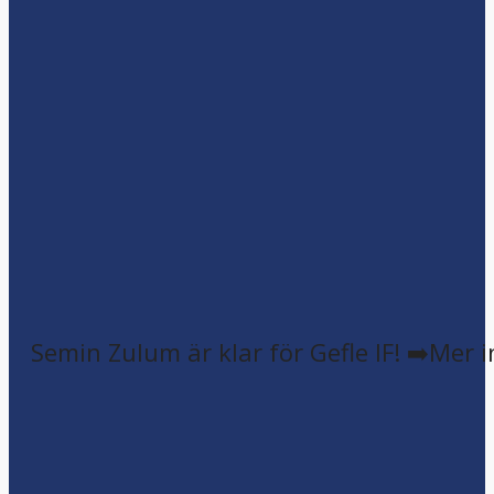
Semin Zulum är klar för Gefle IF! ➡️Mer 