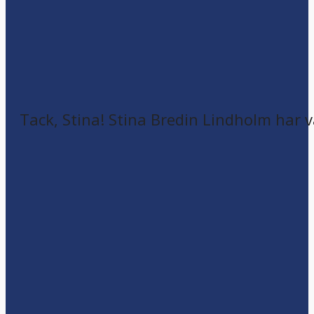
Tack, Stina! Stina Bredin Lindholm har v