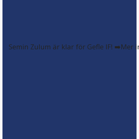
Semin Zulum är klar för Gefle IF! ➡️Mer 