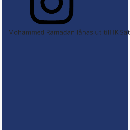
Mohammed Ramadan lånas ut till IK Sätr