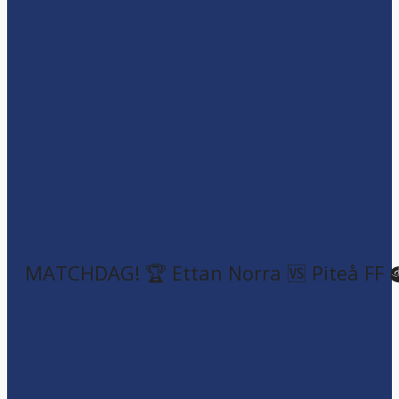
MATCHDAG! 🏆 Ettan Norra 🆚 Piteå FF 