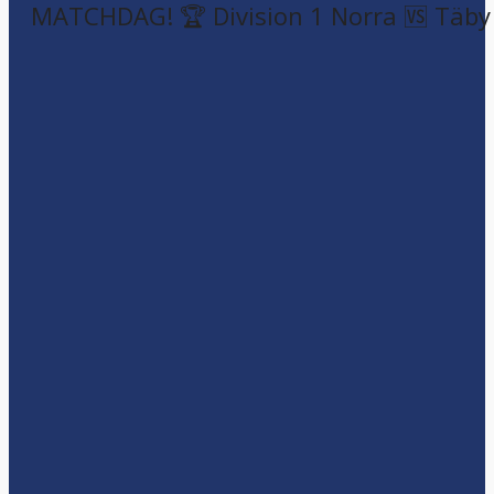
MATCHDAG! 🏆 Division 1 Norra 🆚 Täby F