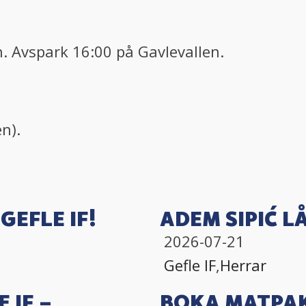
n. Avspark 16:00 på Gavlevallen.
n).
GEFLE IF!
ADEM SIPIĆ LÅ
2026-07-21
Gefle IF
,
Herrar
 IF –
BOKA MATPAK