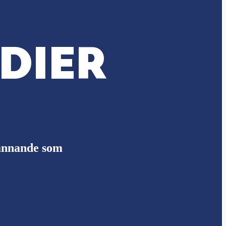
DIER
pännande som