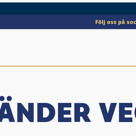
Följ oss på so
ÄNDER V