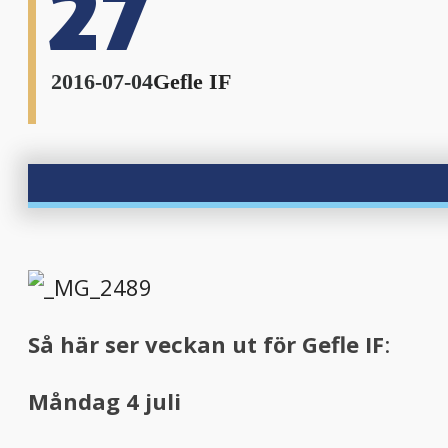
27
2016-07-04
Gefle IF
S
å här ser veckan ut för Gefle IF
:
Måndag 4 juli