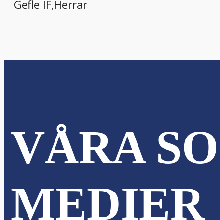
Gefle IF
,
Herrar
VÅRA SO
MEDIER