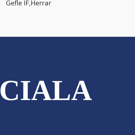
Gefle IF
,
Herrar
CIALA