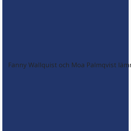
Fanny Wallquist och Moa Palmqvist läm