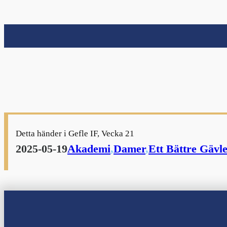
nu
nu
Detta händer i Gefle IF, Vecka 21
nu
2025-05-19
Akademi
,
Damer
,
Ett Bättre Gävl
nu