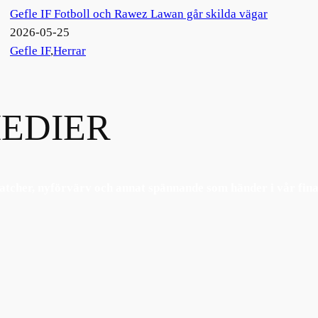
Gefle IF Fotboll och Rawez Lawan går skilda vägar
2026-05-25
Gefle IF
,
Herrar
EDIER
tcher, nyförvärv och annat spännande som händer i vår fina