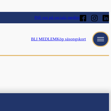
Följ oss på sociala medier
BLI MEDLEM
Köp säsongskort