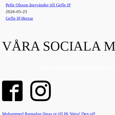
Pelle Olsson återvänder till Gefle IF
2026-05-25
Gefle IF
,
Herrar
VÅRA SOCIALA M
Här får du löpande uppdateringar om ma
Mohammed Ramadan lånas ut till IK Sätra! Den off