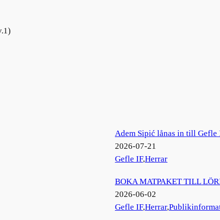
v.1)
)
Adem Sipić lånas in till Gefle 
2026-07-21
Gefle IF
,
Herrar
BOKA MATPAKET TILL LÖ
2026-06-02
Gefle IF
,
Herrar
,
Publikinforma