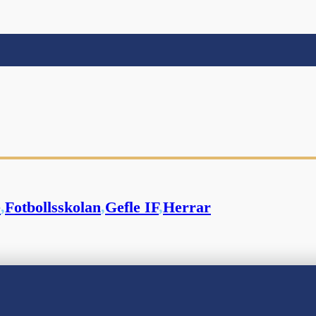
e
,
Fotbollsskolan
,
Gefle IF
,
Herrar