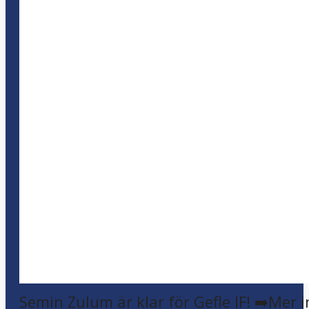
Semin Zulum är klar för Gefle IF! ➡️Mer 