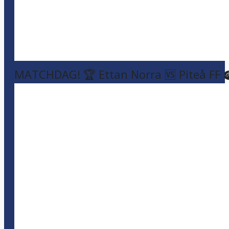
MATCHDAG! 🏆 Ettan Norra 🆚 Piteå FF 