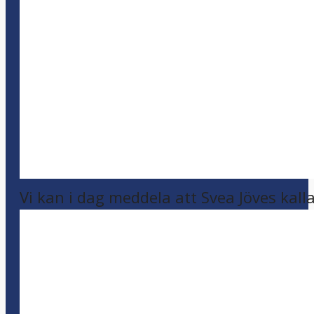
Vi kan i dag meddela att Svea Jöves kalla