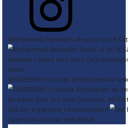
Mohammed Ramadan lånas ut till IK Sätr
SEGEEEER!!! Vi vinner återstarten av seri
Det blir kryss nere i huvudstaden!
Laget som startar mot Piteå!