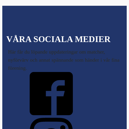
VÅRA SOCIALA MEDIER
Här får du löpande uppdateringar om matcher,
nyförvärv och annat spännande som händer i vår fina
förening.