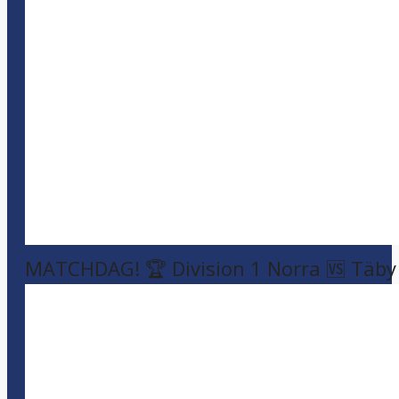
MATCHDAG! 🏆 Division 1 Norra 🆚 Täby F