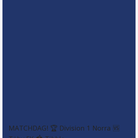
MATCHDAG! 🏆 Division 1 Norra 🆚