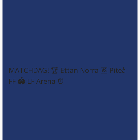
MATCHDAG! 🏆 Ettan Norra 🆚 Piteå
FF 🏟️ LF Arena ⏰