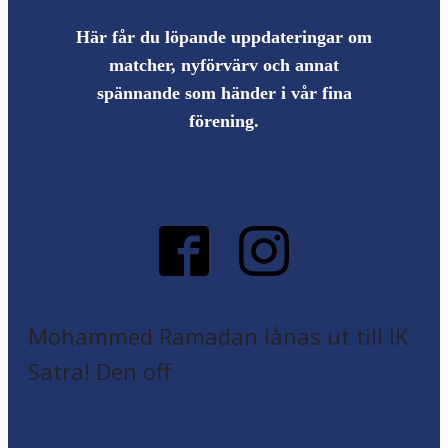
Här får du löpande uppdateringar om
matcher, nyförvärv och annat
spännande som händer i vår fina
förening.
Mohammed Ramadan lånas ut till IK
Sätra! Den off