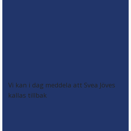
Vi kan i dag meddela att Svea Jöves
kallas tillbak