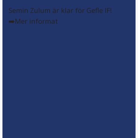
Semin Zulum är klar för Gefle IF!
➡️Mer informat