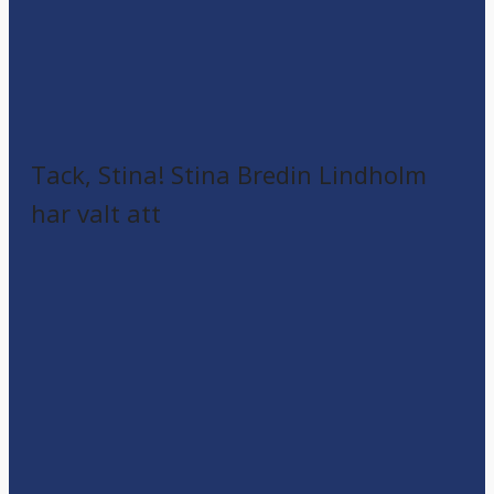
Tack, Stina! Stina Bredin Lindholm
har valt att