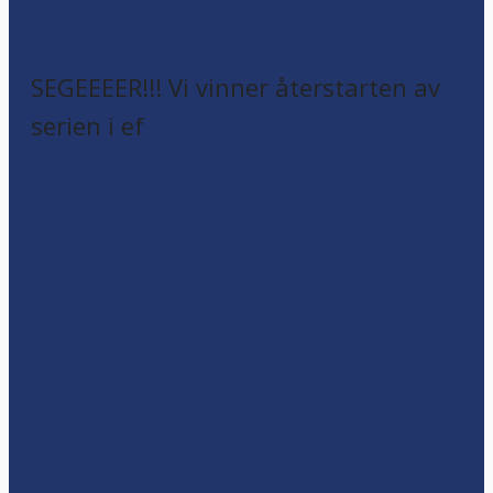
SEGEEEER!!! Vi vinner återstarten av
serien i ef