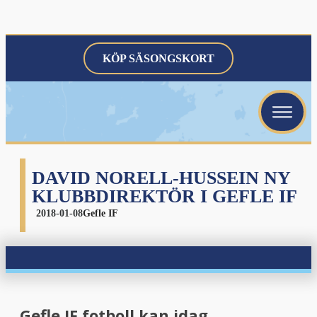
KÖP SÄSONGSKORT
menu
menu
menu
DAVID NORELL-HUSSEIN NY
KLUBBDIREKTÖR I GEFLE IF
2018-01-08
Gefle IF
menu
Gefle IF fotboll kan idag