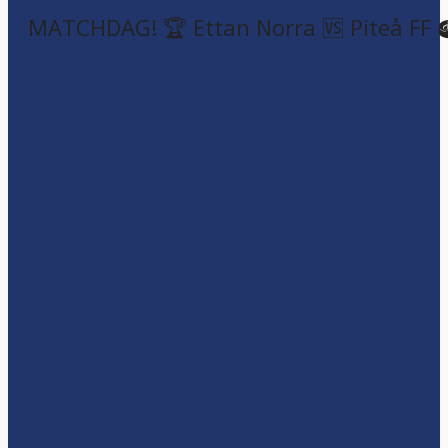
MATCHDAG! 🏆 Ettan Norra 🆚 Piteå FF 