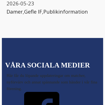
2026-05-23
Damer
,
Gefle IF
,
Publikinformation
VÅRA SOCIALA MEDIER
Här får du löpande uppdateringar om matcher,
nyförvärv och annat spännande som händer i vår fina
förening.