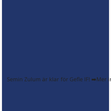
Semin Zulum är klar för Gefle IF! ➡️Mer 