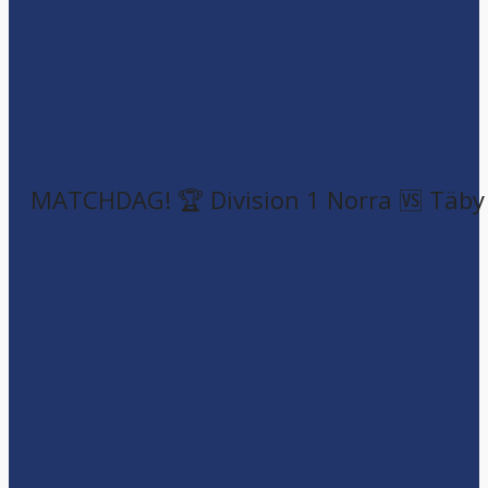
MATCHDAG! 🏆 Division 1 Norra 🆚 Täby F