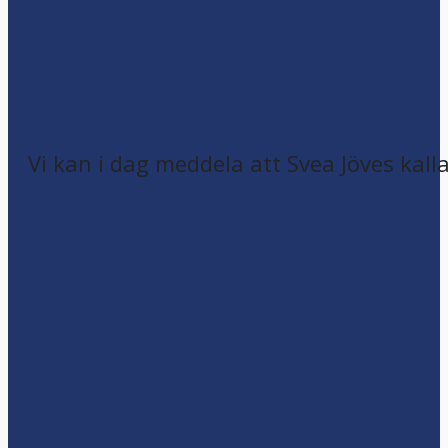
Vi kan i dag meddela att Svea Jöves kalla