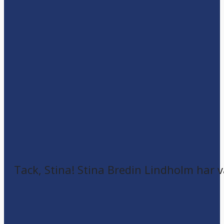
Tack, Stina! Stina Bredin Lindholm har v