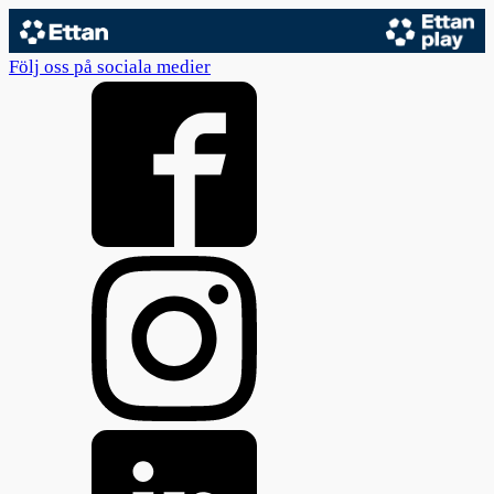
Följ oss på sociala medier