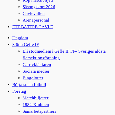
Köp matchbiljett
Säsongskort 2026
Gavlevallen
Arenapersonal
ETT BÄTTRE GÄVLE
Ungdom
Stötta Gefle IF
Bli stödmedlem i Gefle IF FF– Sveriges äldsta
flersektionsförening
Carrickläktaren
Sociala medier
Bingolotter
Börja spela fotboll
Företag
Matchbiljetter
1882-Klubben
Samarbetspartners