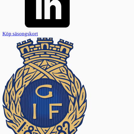
Köp säsongskort