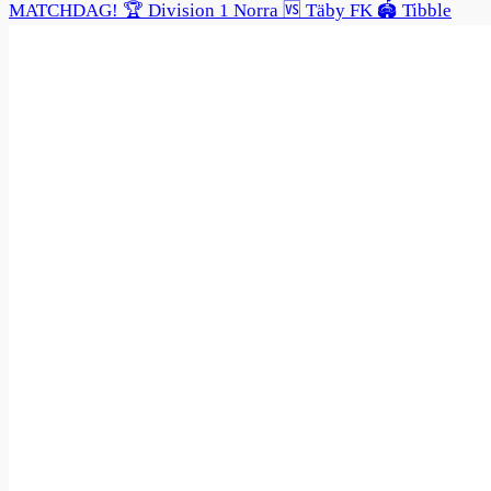
MATCHDAG! 🏆 Division 1 Norra 🆚 Täby FK 🏟️ Tibble