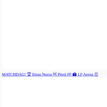
MATCHDAG! 🏆 Ettan Norra 🆚 Piteå FF 🏟️ LF Arena ⏰