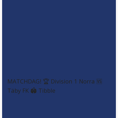
MATCHDAG! 🏆 Division 1 Norra 🆚
Täby FK 🏟️ Tibble