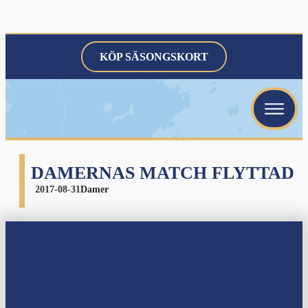
KÖP SÄSONGSKORT
menu
menu
menu
DAMERNAS MATCH FLYTTAD
2017-08-31
Damer
menu