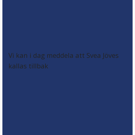
Vi kan i dag meddela att Svea Jöves
kallas tillbak