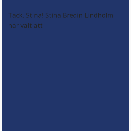
Tack, Stina! Stina Bredin Lindholm
har valt att