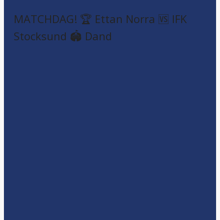
MATCHDAG! 🏆 Ettan Norra 🆚 IFK
Stocksund 🏟️ Dand