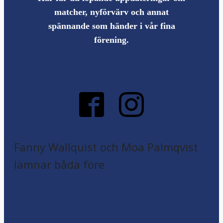
matcher, nyförvärv och annat
spännande som händer i vår fina
förening.
Fanny Wallquist och Moa Palmqvist
lämnar båda före