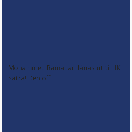
Mohammed Ramadan lånas ut till IK
Sätra! Den off