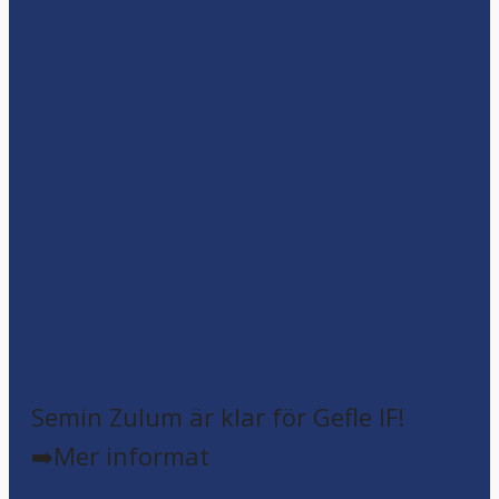
Semin Zulum är klar för Gefle IF!
➡️Mer informat