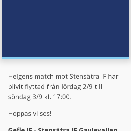
menu
menu
Helgens match mot Stensätra IF har
blivit flyttad från lördag 2/9 till
söndag 3/9 kl. 17:00.
Hoppas vi ses!
Gefle IF - Stensätra IF Gavlevallen