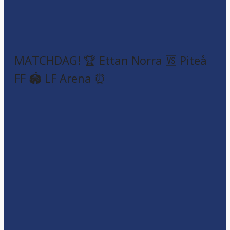
MATCHDAG! 🏆 Ettan Norra 🆚 Piteå
FF 🏟️ LF Arena ⏰