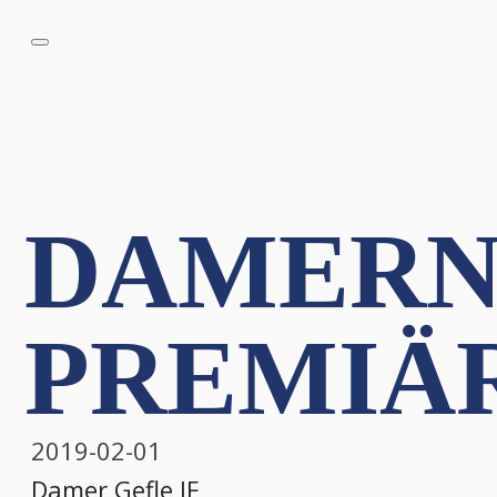
DAMERN
PREMIÄ
2019-02-01
Damer
,
Gefle IF