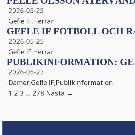
PELLE OLSSON ÅTERVÄNDE
2026-05-25
Gefle IF
,
Herrar
GEFLE IF FOTBOLL OCH 
2026-05-25
Gefle IF
,
Herrar
PUBLIKINFORMATION: GEFLE
2026-05-23
Damer
,
Gefle IF
,
Publikinformation
1
2
3
…
278
Nästa →