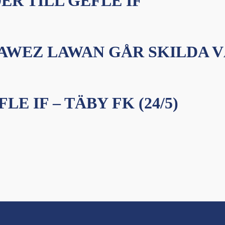
R TILL GEFLE IF
RAWEZ LAWAN GÅR SKILDA 
 IF – TÄBY FK (24/5)