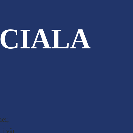
CIALA
er,
i vår