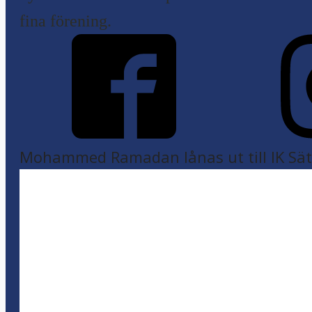
fina förening.
Mohammed Ramadan lånas ut till IK Sätr