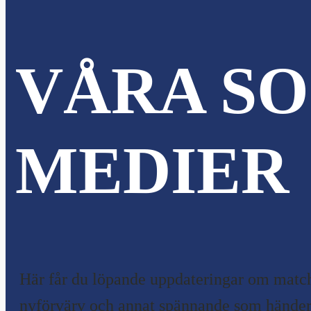
VÅRA SO
MEDIER
Här får du löpande uppdateringar om match
nyförvärv och annat spännande som händer 