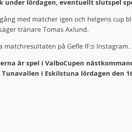
k under lördagen, eventuellt slutspel sp
a igång med matcher igen och helgens cup bl
säger tränare Tomas Axlund.
 matchresultaten på Gefle IF:s Instagram.
na är spel i ValboCupen nästkommande
å Tunavallen i Eskilstuna lördagen den 1