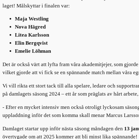
laget! Målskyttar i finalen var:
Maja Westling
Nova Hägred
Litea Karlsson
Elin Bergqvist
Emelie Löhman
Det är också värt att lyfta fram våra akademitjejer, som gjord
vilket gjorde att vi fick se en spännande match mellan våra eg
Vi vill rikta ett stort tack till alla spelare, ledare och supp
på damlagets säsong 2024 – ett år som präglats av hårt arbete
- Efter en mycket intensiv men också otroligt lyckosam säsong g
uppladdning inför det som komma skall menar Marcus Larsso
Damlaget startar upp inför nästa säsong måndagen den
13 jan
övertygade om att 2025 kommer att bli minst lika spännande!