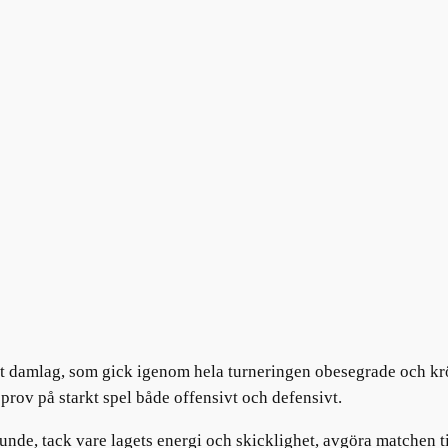
rt damlag, som gick igenom hela turneringen obesegrade och krö
rov på starkt spel både offensivt och defensivt.
nde, tack vare lagets energi och skicklighet, avgöra matchen til