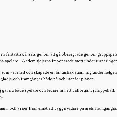
e en fantastisk insats genom att gå obesegrade genom gruppspelet
na spelare. Akademitjejerna imponerade stort under turneringen 
ortrar som var med och skapade en fantastisk stämning under helg
, glädje och framgångar både på och utanför planen.
år nu både spelare och ledare in i ett välförtjänt juluppehåll. V
n-
uari
, och vi ser fram emot att bygga vidare på årets framgånga