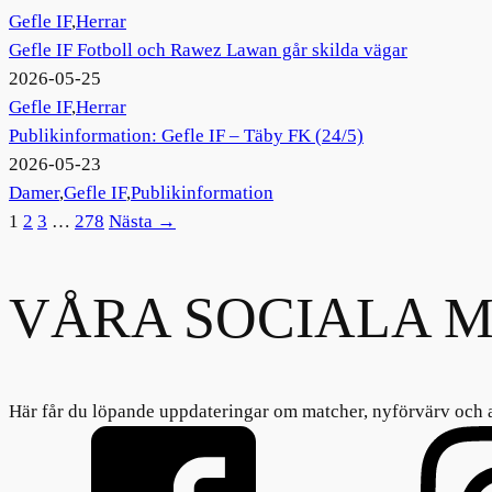
Gefle IF
,
Herrar
Gefle IF Fotboll och Rawez Lawan går skilda vägar
2026-05-25
Gefle IF
,
Herrar
Publikinformation: Gefle IF – Täby FK (24/5)
2026-05-23
Damer
,
Gefle IF
,
Publikinformation
1
2
3
…
278
Nästa →
VÅRA SOCIALA M
Här får du löpande uppdateringar om matcher, nyförvärv och 