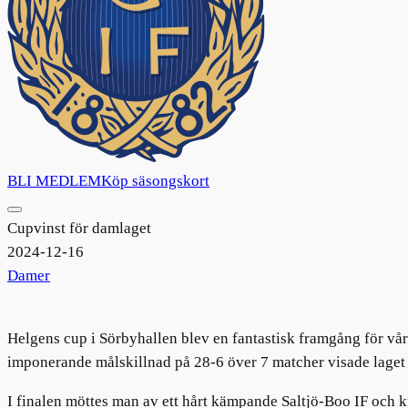
BLI MEDLEM
Köp säsongskort
Cupvinst för damlaget
2024-12-16
Damer
Helgens cup i Sörbyhallen blev en fantastisk framgång för vå
imponerande målskillnad på 28-6 över 7 matcher visade laget p
I finalen möttes man av ett hårt kämpande Saltjö-Boo IF och ku