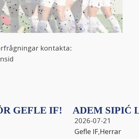
örfrågningar kontakta:
nsid
R GEFLE IF!
ADEM SIPIĆ L
2026-07-21
Gefle IF
,
Herrar