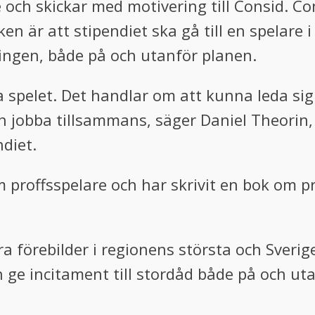
och skickar med motivering till Consid. Co
 är att stipendiet ska gå till en spelare i
ningen, både på och utanför planen.
 spelet. Det handlar om att kunna leda sig s
och jobba tillsammans, säger Daniel Theori
ndiet.
m proffsspelare och har skrivit en bok om p
våra förebilder i regionens största och Sveri
h ge incitament till stordåd både på och ut