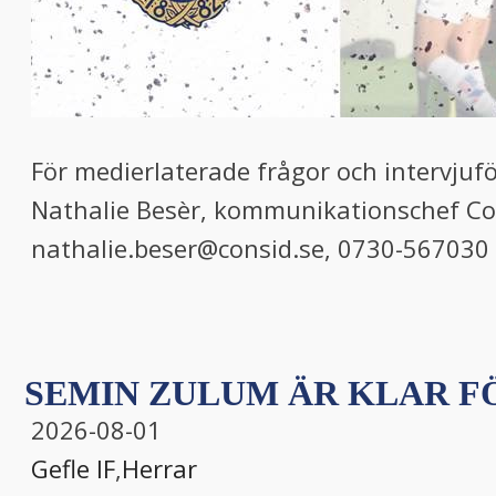
För medierlaterade frågor och intervjuf
Nathalie Besèr, kommunikationschef Co
nathalie.beser@consid.se, 0730-567030
SEMIN ZULUM ÄR KLAR FÖ
2026-08-01
Gefle IF
,
Herrar