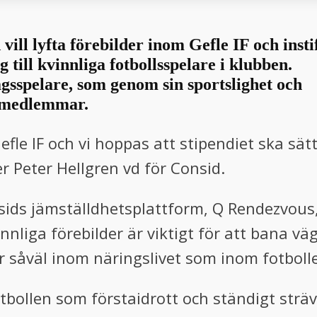
ill lyfta förebilder inom Gefle IF och insti
g till kvinnliga fotbollsspelare i klubben.
lagsspelare, som genom sin sportslighet och
bbmedlemmar.
efle IF och vi hoppas att stipendiet ska sät
er Peter Hellgren vd för Consid.
ids jämställdhetsplattform, Q Rendezvous, 
nnliga förebilder är viktigt för att bana vä
r såväl inom näringslivet som inom fotboll
tbollen som förstaidrott och ständigt sträva