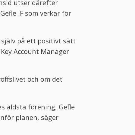
nsid utser därefter
 Gefle IF som verkar för
jälv på ett positivt sätt
n, Key Account Manager
roffslivet och om det
ges äldsta förening, Gefle
anför planen, säger