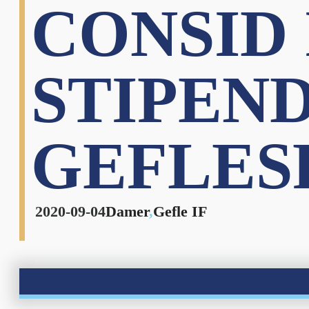
CONSID 
STIPEN
GEFLES
2020-09-04
Damer
,
Gefle IF