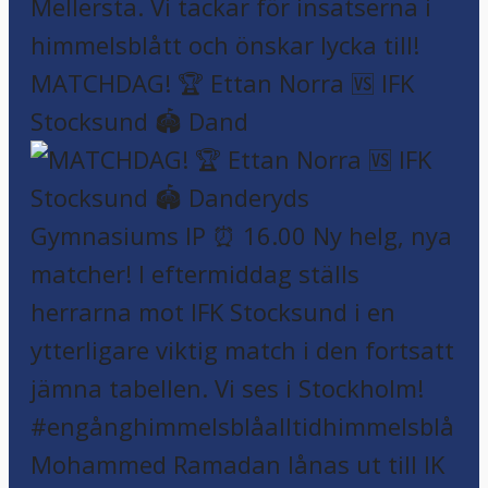
MATCHDAG! 🏆 Ettan Norra 🆚 IFK
Stocksund 🏟️ Dand
Mohammed Ramadan lånas ut till IK