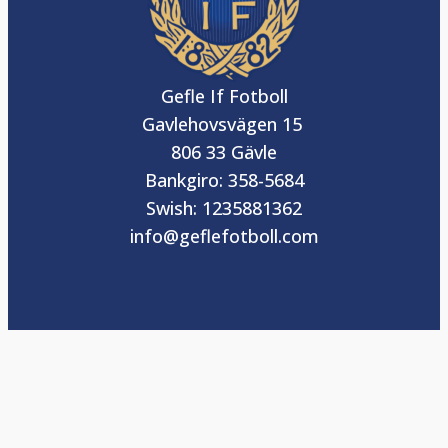
Gefle If Fotboll
Gavlehovsvägen 15
806 33 Gävle
Bankgiro: 358-5684
Swish: 1235881362
info@geflefotboll.com