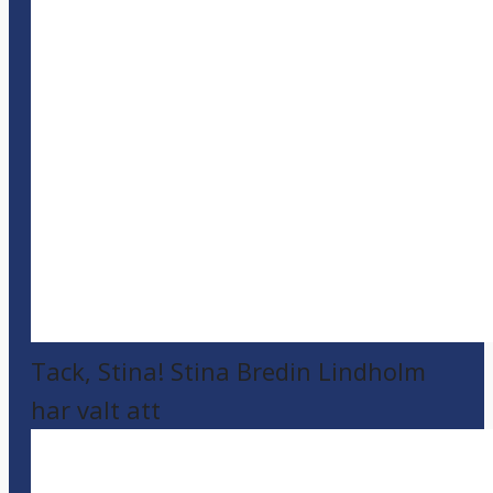
Tack, Stina! Stina Bredin Lindholm
har valt att