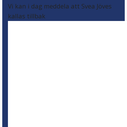
Vi kan i dag meddela att Svea Jöves
kallas tillbak