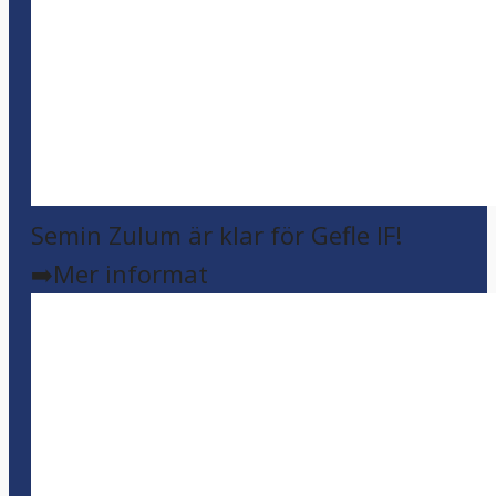
Semin Zulum är klar för Gefle IF!
➡️Mer informat