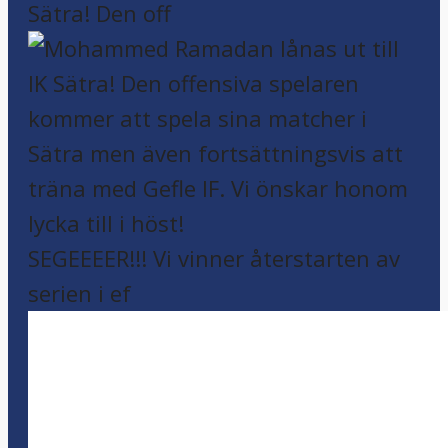
Sätra! Den off
SEGEEEER!!! Vi vinner återstarten av
serien i ef