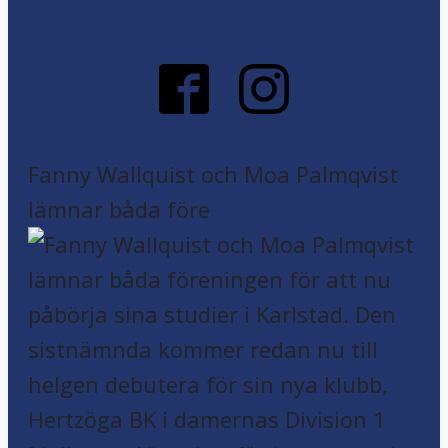
Fanny Wallquist och Moa Palmqvist
lämnar båda före