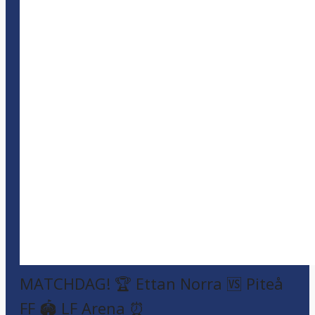
MATCHDAG! 🏆 Ettan Norra 🆚 Piteå
FF 🏟️ LF Arena ⏰