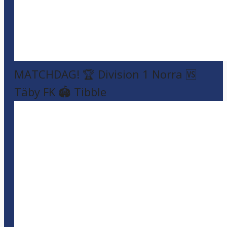
MATCHDAG! 🏆 Division 1 Norra 🆚
Täby FK 🏟️ Tibble