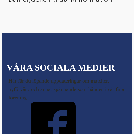
VÅRA SOCIALA MEDIER
Här får du löpande uppdateringar om matcher,
nyförvärv och annat spännande som händer i vår fina
förening.