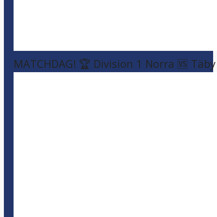
MATCHDAG! 🏆 Division 1 Norra 🆚 Täby F