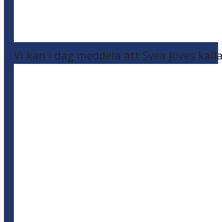
Vi kan i dag meddela att Svea Jöves kalla