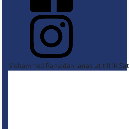
Mohammed Ramadan lånas ut till IK Sätr