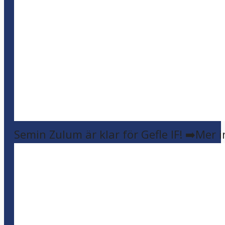
Semin Zulum är klar för Gefle IF! ➡️Mer 