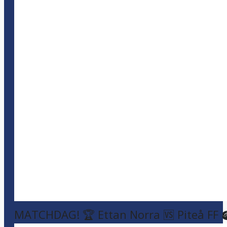
MATCHDAG! 🏆 Ettan Norra 🆚 Piteå FF 