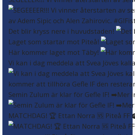
Det blir kryss nere i huvudstaden!
Laget som startar mot Piteå!
Här kommer laget mot Täby!
Vi kan i dag meddela att Svea Jöves kalla
Semin Zulum är klar för Gefle IF! ➡️Mer 
MATCHDAG! 🏆 Ettan Norra 🆚 Piteå FF 