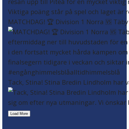
MATCHDAG! 🏆 Division 1 Norra 🆚 Täby F
Tack, Stina! Stina Bredin Lindholm har v
Load More