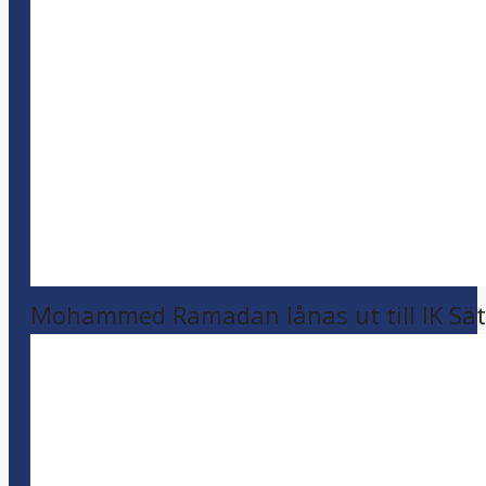
Mohammed Ramadan lånas ut till IK Sätr