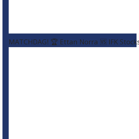
MATCHDAG! 🏆 Ettan Norra 🆚 IFK Stock