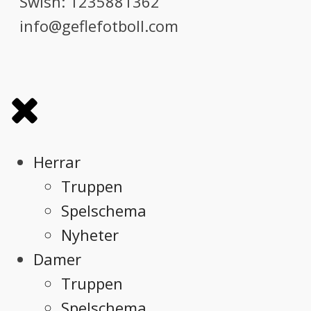
Swish: 1235881362
info@geflefotboll.com
Herrar
Truppen
Spelschema
Nyheter
Damer
Truppen
Spelschema