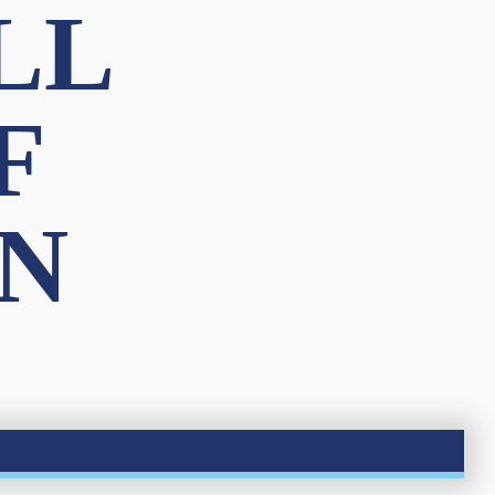
LL
F
N