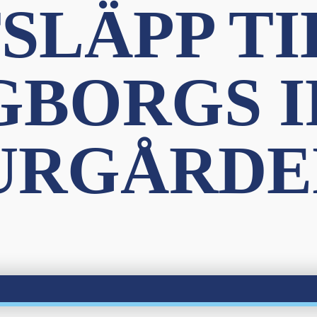
SLÄPP TI
GBORGS I
URGÅRDE