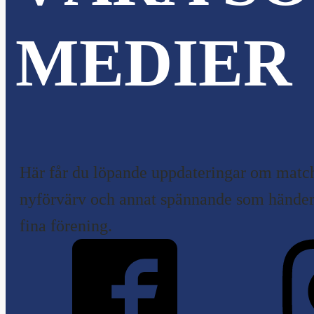
MEDIER
Här får du löpande uppdateringar om match
nyförvärv och annat spännande som händer 
fina förening.