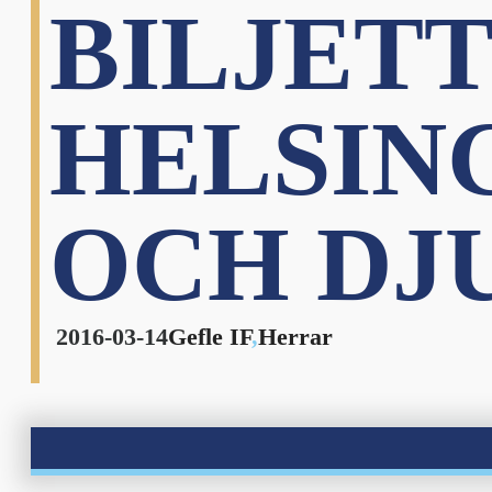
BILJETT
HELSIN
OCH DJ
2016-03-14
Gefle IF
,
Herrar