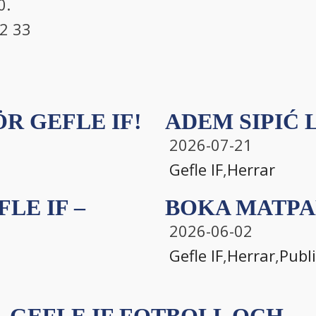
0.
2 33
R GEFLE IF!
ADEM SIPIĆ L
2026-07-21
Gefle IF
,
Herrar
LE IF –
BOKA MATPA
2026-06-02
Gefle IF
,
Herrar
,
Publ