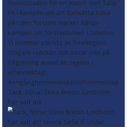
MATCHDAG! 🏆 Division 1 Norra 🆚
Täby FK 🏟️ Tibble