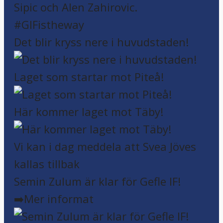
Det blir kryss nere i huvudstaden!
Laget som startar mot Piteå!
Här kommer laget mot Täby!
Vi kan i dag meddela att Svea Jöves
kallas tillbak