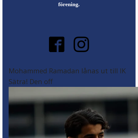
förening.
Mohammed Ramadan lånas ut till IK
Sätra! Den off