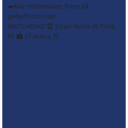
Semin Zulum är klar för Gefle IF!
➡️Mer informat