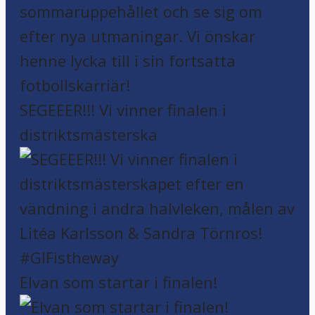
Tack, Stina! Stina Bredin Lindholm
har valt att