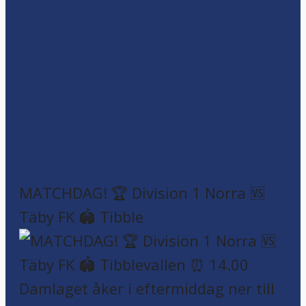
MATCHDAG! 🏆 Ettan Norra 🆚 Piteå
FF 🏟️ LF Arena ⏰