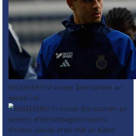
SEGEEEER!!! Vi vinner återstarten av
serien i ef