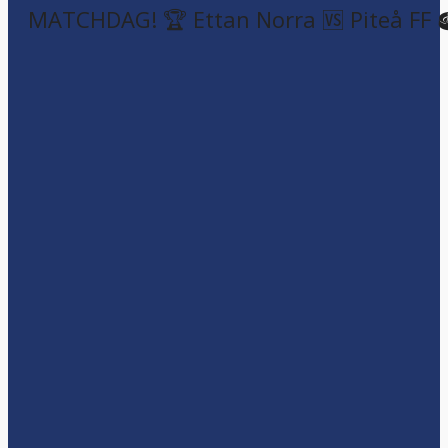
MATCHDAG! 🏆 Ettan Norra 🆚 Piteå FF 