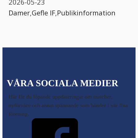
2026-05-23
Damer
,
Gefle IF
,
Publikinformation
VÅRA SOCIALA MEDIER
Här får du löpande uppdateringar om matcher,
nyförvärv och annat spännande som händer i vår fina
förening.