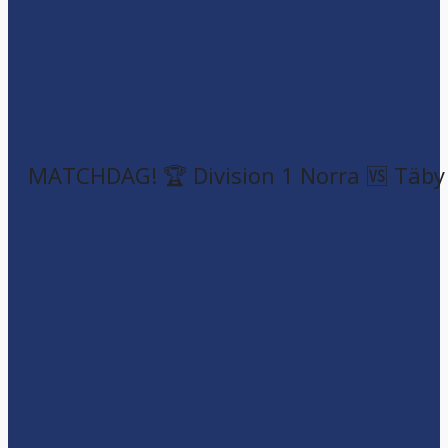
MATCHDAG! 🏆 Division 1 Norra 🆚 Täby F