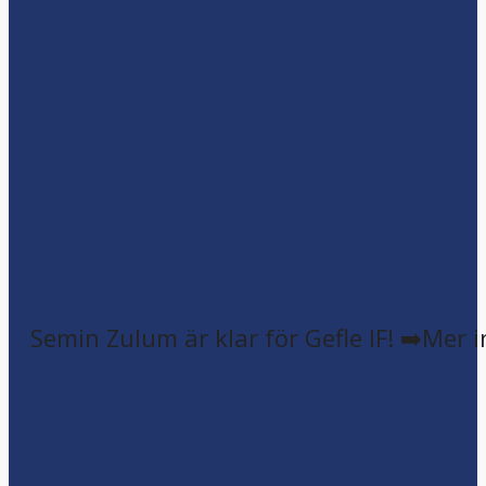
Semin Zulum är klar för Gefle IF! ➡️Mer 