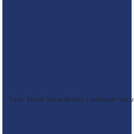
Tack, Stina! Stina Bredin Lindholm har v