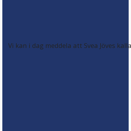
Vi kan i dag meddela att Svea Jöves kalla